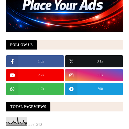
FOLLOW US
1.5k
3.1k
2.7k
1.8k
1.2k
500
TOTAL PAGEVIEWS
357,640