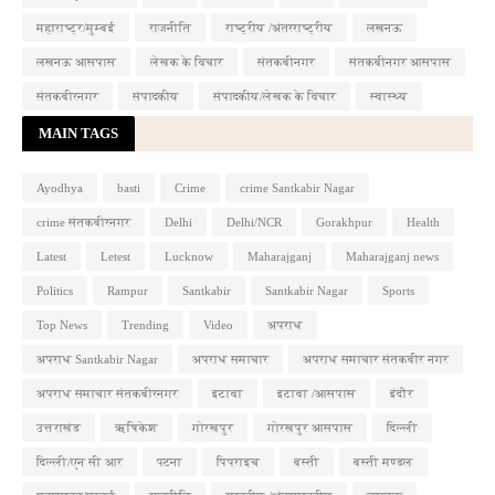
महाराष्ट्र/मुम्बई
राजनीति
राष्ट्रीय /अंतरराष्ट्रीय
लखनऊ
लखनऊ आसपास
लेखक के विचार
संतकबीनगर
संतकबीनगर आसपास
संतकबीरनगर
संपादकीय
संपादकीय/लेखक के विचार
स्वास्थ्य
MAIN TAGS
Ayodhya
basti
Crime
crime Santkabir Nagar
crime संतकबीरनगर
Delhi
Delhi/NCR
Gorakhpur
Health
Latest
Letest
Lucknow
Maharajganj
Maharajganj news
Politics
Rampur
Santkabir
Santkabir Nagar
Sports
Top News
Trending
Video
अपराध
अपराध Santkabir Nagar
अपराध समाचार
अपराध समाचार संतकबीर नगर
अपराध समाचार संतकबीरनगर
इटावा
इटावा /आसपास
इंदौर
उत्तराखंड
ऋषिकेश
गोरखपुर
गोरखपुर आसपास
दिल्ली
दिल्ली/एन सी आर
पटना
पिपराइच
बस्ती
बस्ती मण्डल