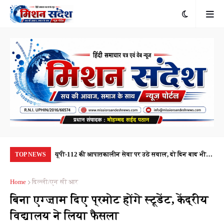
ाल, दो दिन बाद भी
22 मिनट तक फोन पर सुनता रहा मंगेतर... फिर आया मैसेज—
जन्
TOP NEWS
रेगा?
'वैशू अब नहीं रही', नासिक की दिल दहला देने वाली वारदात
के 
Home
दिल्ली/एन सी आर
बिना एग्ज़ाम दिए प्रमोट होंगे स्टूडेंट, केंद्रीय
विद्यालय ने लिया फैसला