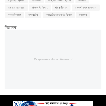
महाराष्ट्र/मुम्बई
राजनीति
राष्ट्रीय /अंतरराष्ट्रीय
लखनऊ
लखनऊ आसपास
लेखक के विचार
संतकबीनगर
संतकबीनगर आसपास
संतकबीरनगर
संपादकीय
संपादकीय/लेखक के विचार
स्वास्थ्य
विज्ञापन
Responsive Advertisement