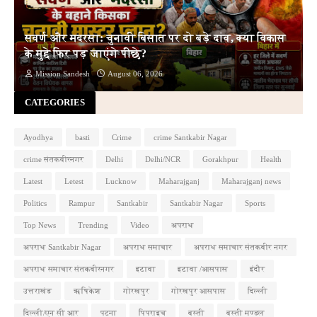
सवर्ण और मदरसा: चुनावी बिसात पर दो बड़े दांव, क्या विकास
के मुद्दे फिर पड़ जाएंगे पीछे?
Mission Sandesh
August 06, 2026
CATEGORIES
Ayodhya
basti
Crime
crime Santkabir Nagar
crime संतकबीरनगर
Delhi
Delhi/NCR
Gorakhpur
Health
Latest
Letest
Lucknow
Maharajganj
Maharajganj news
Politics
Rampur
Santkabir
Santkabir Nagar
Sports
Top News
Trending
Video
अपराध
अपराध Santkabir Nagar
अपराध समाचार
अपराध समाचार संतकबीर नगर
अपराध समाचार संतकबीरनगर
इटावा
इटावा /आसपास
इंदौर
उत्तराखंड
ऋषिकेश
गोरखपुर
गोरखपुर आसपास
दिल्ली
दिल्ली/एन सी आर
पटना
पिपराइच
बस्ती
बस्ती मण्डल