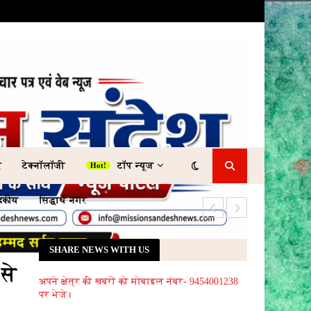
र
टेक्नॉलॉजी
टॉप न्यूज
ादकीय
सिद्धार्थ नगर
'लाभ के सपनों' पर 
SHARE NEWS WITH US
 से
अपने क्षेत्र की खबरों को मोबाइल नंबर- 9454001238
पर भेजे।