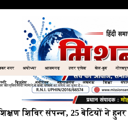
ेडकर नगर
अयोध्या
आजमगढ़
उत्तर प्रदेश
खेल-कुद
गोरखपु
स्ती
बिज़नेस
मनोरंजन
महराजगंज
लखनऊ
शिक्षा
संप
ी यूनिवर्सिटी मामले में इन्हें परखने का समय आ चुका है।
िक्षण शिविर संपन्न, 25 बेटियों ने हुनर