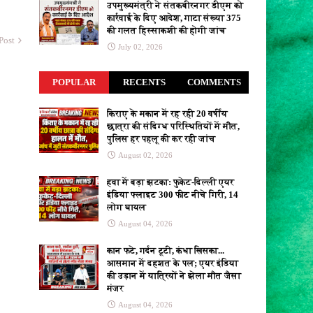
उपमुख्यमंत्री ने संतकबीरनगर डीएम को
पर अटैक... शेख हसीना के 'कैमरा बंद' भाषण के
कार्रवाई के दिए आदेश, गाटा संख्या 375
बाद क्या-क्या हुआ
Aaj Tak News
की गलत हिस्साकशी की होगी जांच
Post
शाकिब अल हसन के घर पर फेंका पेट्रोल बम,
July 02, 2026
शेख हसीना की प्रेस कॉन्फ्रेंस में हुए थे शामिल,
International Hindi News
Hindustan
POPULAR
RECENTS
COMMENTS
बांग्लादेश के पूर्व कप्तान शाकिब अल हसन के घर
को जलाने की कोशिश, शेख हसीना के कार्यक्रम
किराए के मकान में रह रही 20 वर्षीय
में भाग लिया था
India TV Hindi
छात्रा की संदिग्ध परिस्थितियों में मौत,
पुलिस हर पहलू की कर रही जांच
FCRA बिल को लेकर बैकफुट पर सरकार? राहुल
August 02, 2026
गांधी से साधा संपर्क, खत्म होगा हंगामा? -
Hindustan
हवा में बड़ा झटका: फुकेट-दिल्ली एयर
इंडिया फ्लाइट 300 फीट नीचे गिरी, 14
FCRA बिल को लेकर बैकफुट पर सरकार?
लोग घायल
राहुल गांधी से साधा संपर्क, खत्म होगा
August 04, 2026
हंगामा?
Hindustan
लोकसभा में चंदे से जुड़े बिल पर चर्चा संभव:
कान फटे, गर्दन टूटी, कंधा खिसका...
अमित शाह जवाब दे सकते हैं; विपक्ष का नीट पेपर
आसमान में दहशत के पल; एयर इंडिया
लीक और चढ़ावा चोरी ...
bhaskar.com
की उड़ान में यात्रियों ने झेला मौत जैसा
मंजर
'भारतीयों को होगी परेशानी...' विदेशी फंडिंग
August 04, 2026
कानून पर शशि थरूर ने केंद्र सरकार को