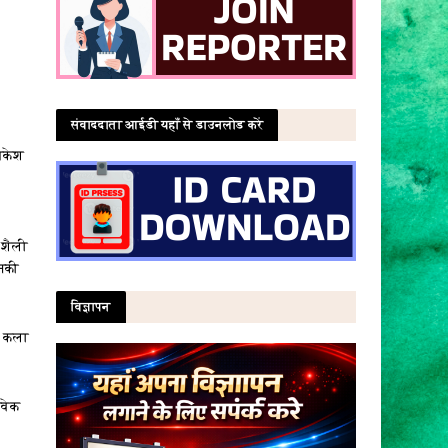
संवाददाता आईडी यहाँ से डाउनलोड करें
िकेश
 शैली
नकी
विज्ञापन
दी कला
िवेक