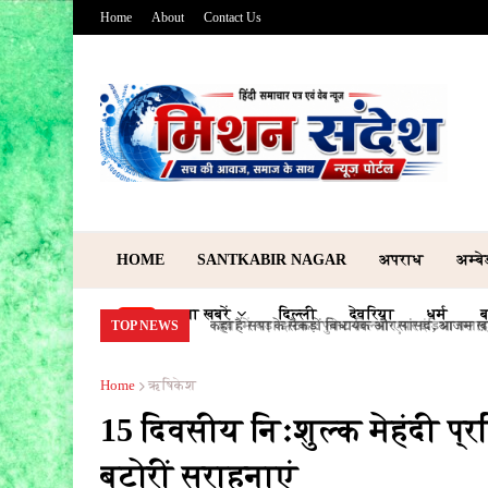
Home
About
Contact Us
HOME
SANTKABIR NAGAR
अपराध
अम्ब
ताजा खबरें
दिल्ली
देवरिया
धर्म
ब
कहां हैं सपा के सैकड़ों विधायक और सांसद, आजम ख़ान क
TOP NEWS
Home
ऋषिकेश
15 दिवसीय निःशुल्क मेहंदी प्रश
बटोरीं सराहनाएं