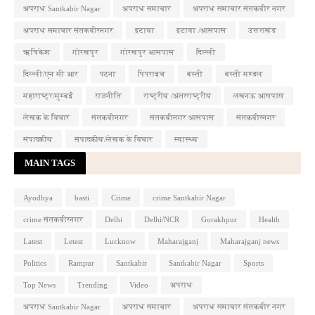
अपराध Santkabir Nagar
अपराध समाचार
अपराध समाचार संतकबीर नगर
अपराध समाचार संतकबीरनगर
इटावा
इटावा /आसपास
उत्तराखंड
ऋषिकेश
गोरखपुर
गोरखपुर आसपास
दिल्ली
दिल्ली/एन सी आर
पटना
पिपराइच
बस्ती
बस्ती मण्डल
महाराष्ट्र/मुम्बई
राजनीति
राष्ट्रीय /अंतरराष्ट्रीय
लखनऊ आसपास
लेखक के विचार
संतकबीनगर
संतकबीनगर आसपास
संतकबीरनगर
संपादकीय
संपादकीय/लेखक के विचार
स्वास्थ्य
MAIN TAGS
Ayodhya
basti
Crime
crime Santkabir Nagar
crime संतकबीरनगर
Delhi
Delhi/NCR
Gorakhpur
Health
Latest
Letest
Lucknow
Maharajganj
Maharajganj news
Politics
Rampur
Santkabir
Santkabir Nagar
Sports
Top News
Trending
Video
अपराध
अपराध Santkabir Nagar
अपराध समाचार
अपराध समाचार संतकबीर नगर