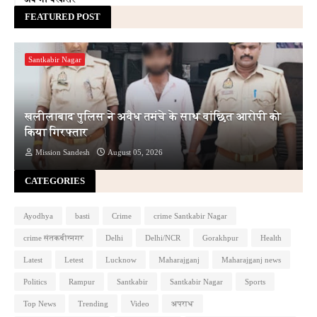
FEATURED POST
Santkabir Nagar
खलीलाबाद पुलिस ने अवैध तमंचे के साथ वांछित आरोपी को
किया गिरफ्तार
Mission Sandesh
August 05, 2026
CATEGORIES
Ayodhya
basti
Crime
crime Santkabir Nagar
crime संतकबीरनगर
Delhi
Delhi/NCR
Gorakhpur
Health
Latest
Letest
Lucknow
Maharajganj
Maharajganj news
Politics
Rampur
Santkabir
Santkabir Nagar
Sports
Top News
Trending
Video
अपराध