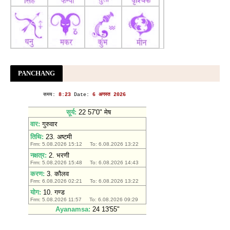
स्थगित, 4200 करोड़ के प्रोजेक्ट में मिलीं ये खामियां
Amar Ujala
सोनम वांगचुक राहुल गांधी के हाथ तोड़ना चाहते थे अनशन, कहा-
ठीक से जवाब ही नहीं मिला - Hindustan
सोनम वांगचुक राहुल गांधी के हाथ तोड़ना चाहते थे अनशन, कहा- ठीक
से जवाब ही नहीं मिला
Hindustan
PANCHANG
सोनम वांगचुक गाली वाले वीडियोज पर बोले- मैं PM की जगह होता तो
पहले..., National Hindi News
Hindustan
तोड़ा भरोसा...सरकार के किस कदम से नाराज हुए सोनम वांगचुक
ABP
News
'हांफते आए IB के अफसर', तस्वीर जारी करने में वादाखिलाफी, सोनम
वांगचुक ने बताई अनशन तोड़ने की पूरी कहानी
Aaj Tak News
मैंने मना किया था तस्वीरें मत डालना लेकिन... सोनम वांगचुक का इस
मंत्री ने भरोसा तोड़ा | The Lallantop
The Lallantop
तरुण तेजपाल को बड़ा झटका, दुष्कर्म मामले में दोषी करार; बॉम्बे
हाईकोर्ट ने ट्रायल कोर्ट का फैसला पलटा - India TV Hindi
तरुण तेजपाल को बड़ा झटका, दुष्कर्म मामले में दोषी करार; बॉम्बे हाईकोर्ट