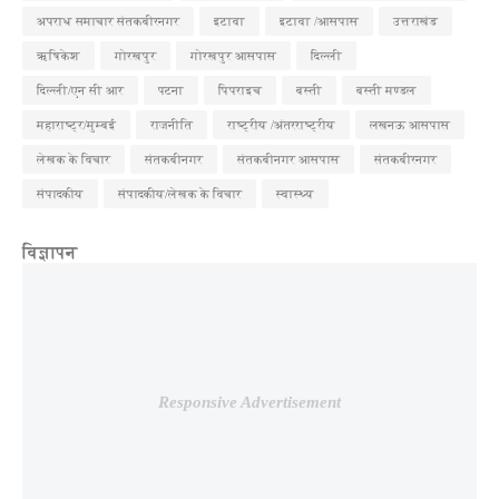
अपराध समाचार संतकबीरनगर
इटावा
इटावा /आसपास
उत्तराखंड
ऋषिकेश
गोरखपुर
गोरखपुर आसपास
दिल्ली
दिल्ली/एन सी आर
पटना
पिपराइच
बस्ती
बस्ती मण्डल
महाराष्ट्र/मुम्बई
राजनीति
राष्ट्रीय /अंतरराष्ट्रीय
लखनऊ आसपास
लेखक के विचार
संतकबीनगर
संतकबीनगर आसपास
संतकबीरनगर
संपादकीय
संपादकीय/लेखक के विचार
स्वास्थ्य
विज्ञापन
Responsive Advertisement