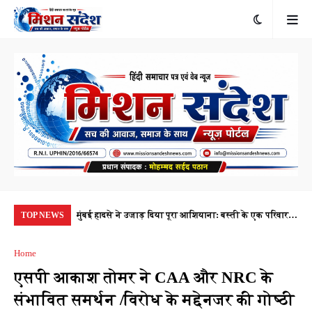
रंभ, 1.10 करोड़
मुंबई हादसे ने उजाड़ दिया पूरा आशियाना: बस्ती के एक परिवार के
किर
TOP NEWS
यता
पांच सदस्यों की मौत, रोजी-रोटी की तलाश का सफर मातम में
परि
Home
बदला
एसपी आकाश तोमर ने CAA और NRC के
संभावित समर्थन /विरोध के मद्देनजर की गोष्ठी