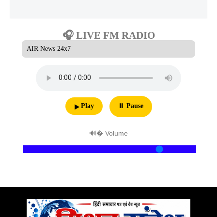
🎧 LIVE FM RADIO
▶ Play
⏸ Pause
🔊 Volume