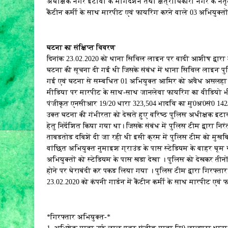
अधीक्षक नगर इटावा के मार्गदर्शन तथा क्षेत्राधिकारी नगर के ने
कैंटीन कर्मी के साथ मारपीट एवं फायरिंग करने वाले 03 अभियुक्त
घटना का संक्षिप्त विवरण
दिनांक 23.02.2020 को थाना सिविल लाइन पर वादी आशीष द्वारा उस
घटना की सूचना दी गई थी जिसके संबंध में थाना सिविल लाइन पु
गई एवं घटना से सम्बधित 01 अभियुक्त आमिर को अवैध असलहा स
मीडिया पर मारपीट के साथ-साथ जानलेवा फायरिंग का वीडियो भी
पंजीकृत एनसीआर 19/20 धारा 323,504 भादवि का मु0अ0सं0 142/
उक्त घटना की गंभीरता को देखते हुए वरिष्ठ पुलिस अधीक्षक इट
हेतु निर्देशित किया गया था। जिसके संबंध में पुलिस टीम द्वारा निर
ताबडतोड दबिशें दी जा रही थी इसी क्रम में पुलिस टीम को मुखबिर
वांछित अभियुक्त नुमाइश ग्राउंड के पास स्टेडियम के बाहर घूम र
अभियुक्तों को स्टेडियम के पास खडा देखा । पुलिस को देखकर तीनों
होने पर घेराबंदी कर पकड लिया गया । पुलिस टीम द्वारा गिरफ्ता
23.02.2020 को कंपनी गार्डन में कैंटीन कर्मी के साथ मारपीट एवं 
*गिरफ्तार अभियुक्त-*