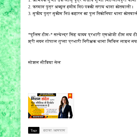
1. अभिषेक गुप्ता उर्फ लालू पुत्र संजीव गुप्ता नि0 लालपुरा था
2. फरमान पुत्र अब्दुल हमीद नि0 पक्की सराय थाना कोतवाली।
3. मुफीद पुत्र मुकीम नि0 कहारन का पुल तिकोनिया थाना कोतवा
*पुलिस टीम-* सत्येन्द्र सिंह यादव प्रभारी एसओजी टीम मय ट
श्री मदन गोपाल गुप्ता प्रभारी निरीक्षक थाना सिविल लाइन म
सोशल मीडिया सेल
Tags
इटावा /आसपास