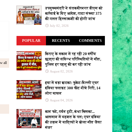
उपमुख्यमंत्री ने संतकबीरनगर डीएम को
कार्रवाई के दिए आदेश, गाटा संख्या 375
की गलत हिस्साकशी की होगी जांच
July 02, 2026
POPULAR
RECENTS
COMMENTS
किराए के मकान में रह रही 20 वर्षीय
छात्रा की संदिग्ध परिस्थितियों में मौत,
w all
पुलिस हर पहलू की कर रही जांच
August 02, 2026
हवा में बड़ा झटका: फुकेट-दिल्ली एयर
इंडिया फ्लाइट 300 फीट नीचे गिरी, 14
लोग घायल
August 04, 2026
कान फटे, गर्दन टूटी, कंधा खिसका...
आसमान में दहशत के पल; एयर इंडिया
की उड़ान में यात्रियों ने झेला मौत जैसा
मंजर