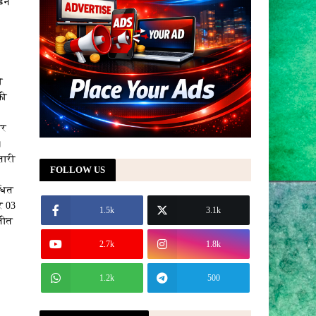
्डन
ी
की
पर
।
तारी
FOLLOW US
ंधित
र 03
1.5k
3.1k
रतीत
2.7k
1.8k
1.2k
500