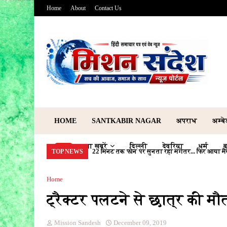
Home
About
Contact Us
HOME
SANTKABIR NAGAR
अपराध
अम्ब
ताजा खबरें
दिल्ली
देवरिया
धर्म
ब
जन्मदिन के अगले ही दिन बुझ गई जिंदगी: पत्नी पर आ
TOP NEWS
Home
ट्रैक्टर पलटने से छात्र की मौ
Mission Sandesh
December 09, 2019