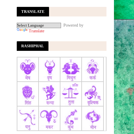
खिलाफ? बोले- रिश्ता पूरी तरह...
ABP News
TRANSLATE
लोकसभा में हंगामा, स्पीकर बोले- विपक्ष का
आचरण सही नहीं: कार्यवाही 2 बजे तक स्थगित;
Powered by
शाह विदेशी फंड से जुड़े...
Dainik Bhaskar
Translate
FCRA पर आज शाम 5.30 बजे बड़ी मीटिंग,
अमित शाह से मिलेंगे कैथोलिक बिशप
Aaj Tak
RASHIPHAL
News
फ्लाइट के तेल में एथेनॉल मिक्सिंग की इजाजत,
केजरीवाल ने लोगों को चेताया; दिखाया एक बड़ा
डर - Hindustan
फ्लाइट के तेल में एथेनॉल मिक्सिंग की इजाजत,
केजरीवाल ने लोगों को चेताया; दिखाया एक बड़ा
डर
Hindustan
ATF में इथेनॉल मिलाने की कोई योजना नहीं,
यात्रियों की सुरक्षा सर्वोच्च प्राथमिकता, सरकार
ने दी सफाई
Navbharat Times
जनता को झूठ बोलकर डराना स्वीकार्य नहीं:
केजरीवाल के 'सरकार का E50 प्लान' बयान पर