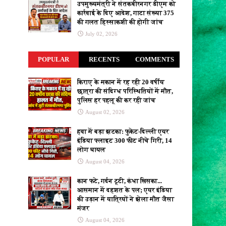
उपमुख्यमंत्री ने संतकबीरनगर डीएम को
ढाई बजे सजा पर सुनवाई से पहले सुप्रीम कोर्ट
कार्रवाई के दिए आदेश, गाटा संख्या 375
पहुंचे तरुण तेजपाल, मांगा एक हफ्ते का स्टे
Aaj
की गलत हिस्साकशी की होगी जांच
Tak News
July 02, 2026
यौन हिंसा मामले में 10 साल की सजा मिलने पर
तरुण तेजपाल का पहला बयान, कहा- 'मैं
POPULAR
राजनीतिक साजिश का शिकार, बेग
RECENTS
COMMENTS
India TV
Hindi
किराए के मकान में रह रही 20 वर्षीय
SC जाएंगे तरुण तेजपाल, रेप केस में दोषी, बोले-
छात्रा की संदिग्ध परिस्थितियों में मौत,
62 का हूं, 2 बेटियां हैं...
ABP News
पुलिस हर पहलू की कर रही जांच
August 02, 2026
FCRA बिल को लेकर बैकफुट पर सरकार? राहुल
गांधी से साधा संपर्क, खत्म होगा हंगामा? -
हवा में बड़ा झटका: फुकेट-दिल्ली एयर
Hindustan
इंडिया फ्लाइट 300 फीट नीचे गिरी, 14
लोग घायल
FCRA बिल को लेकर बैकफुट पर सरकार?
August 04, 2026
राहुल गांधी से साधा संपर्क, खत्म होगा
हंगामा?
Hindustan
कान फटे, गर्दन टूटी, कंधा खिसका...
'भारतीयों को होगी परेशानी...' विदेशी फंडिंग
आसमान में दहशत के पल; एयर इंडिया
कानून पर शशि थरूर ने केंद्र सरकार को
की उड़ान में यात्रियों ने झेला मौत जैसा
घेरा
Jagran
मंजर
August 04, 2026
FCRA बिल पर शशि थरूर सरकार के साथ या