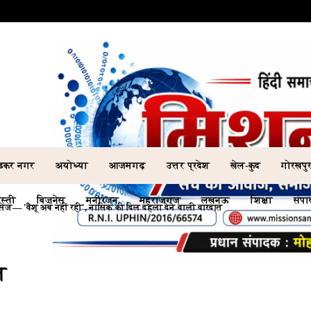
ेडकर नगर
अयोध्या
आजमगढ़
उत्तर प्रदेश
खेल-कुद
गोरखपु
स्ती
बिज़नेस
मनोरंजन
महराजगंज
लखनऊ
शिक्षा
संप
त्महत्या के लिए उकसाने का आरोप, पुलिस ने किया गिरफ्तार
त