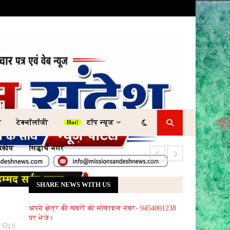
र
टेक्नॉलॉजी
टॉप न्यूज
ादकीय
सिद्धार्थ नगर
आयुष्मान योजना प
SHARE NEWS WITH US
अपने क्षेत्र की खबरों को मोबाइल नंबर- 9454001238
पर भेजे।
0