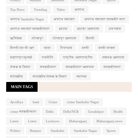
Politics
Rampur
Santkabir
Santkabir Nagar
Sports
Top News
Trending
Video
अपराध
अपराध Santkabir Nagar
अपराध समाचार
अपराध समाचार संतकबीर नगर
अपराध समाचार संतकबीरनगर
इटावा
इटावा /आसपास
उत्तराखंड
ऋषिकेश
गोरखपुर
गोरखपुर आसपास
दिल्ली
दिल्ली/एन सी आर
पटना
पिपराइच
बस्ती
बस्ती मण्डल
महाराष्ट्र/मुम्बई
राजनीति
राष्ट्रीय /अंतरराष्ट्रीय
लखनऊ आसपास
लेखक के विचार
संतकबीनगर
संतकबीनगर आसपास
संतकबीरनगर
संपादकीय
संपादकीय/लेखक के विचार
स्वास्थ्य
MAIN TAGS
Ayodhya
basti
Crime
crime Santkabir Nagar
crime संतकबीरनगर
Delhi
Delhi/NCR
Gorakhpur
Health
Latest
Letest
Lucknow
Maharajganj
Maharajganj news
Politics
Rampur
Santkabir
Santkabir Nagar
Sports