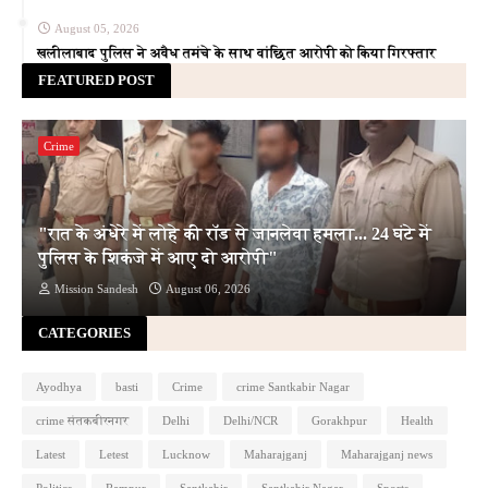
August 05, 2026
खलीलाबाद पुलिस ने अवैध तमंचे के साथ वांछित आरोपी को किया गिरफ्तार
FEATURED POST
Crime
"रात के अंधेरे में लोहे की रॉड से जानलेवा हमला... 24 घंटे में
पुलिस के शिकंजे में आए दो आरोपी"
Mission Sandesh
August 06, 2026
CATEGORIES
Ayodhya
basti
Crime
crime Santkabir Nagar
crime संतकबीरनगर
Delhi
Delhi/NCR
Gorakhpur
Health
Latest
Letest
Lucknow
Maharajganj
Maharajganj news