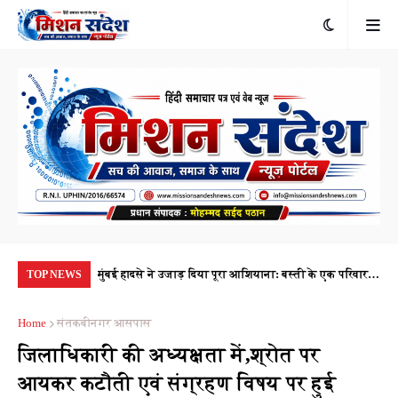
रंभ, 1.10 करोड़
मुंबई हादसे ने उजाड़ दिया पूरा आशियाना: बस्ती के एक परिवार के
किर
TOP NEWS
यता
पांच सदस्यों की मौत, रोजी-रोटी की तलाश का सफर मातम में
परि
Home
संतकबीनगर आसपास
बदला
जिलाधिकारी की अध्यक्षता में,श्रोत पर
आयकर कटौती एवं संग्रहण विषय पर हुई