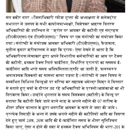
संत कबीर नगर । जिलाधिकारी रवीश गुप्ता की अध्यक्षता में कलेक्ट्रेट
सभागार में जनपद के सभी कार्यालयाध्यक्षों, विशेषकर आहरण वितरण
अधिकारियों की उपस्थित में ‘‘श्रोत पर आयकर की कटौती एवं संग्रहण
(टी0डी0एस0 एंव टी0सी0एस0)’’ विषय पर एक संगोष्ठी का संयोजन किया
गया। संगोष्ठी के संयोजक आयकर अधिकारी (टी0डी0एस0), फैजाबाद,
सुनील कुमार श्रीवास्तव ने कहा कि प्रायः ऐसा देखने में आता है कि
अधिकारीगण/लेखाकार द्वारा अपने विभागीय कर्मचारियों का आय पर टैक्स
की कटौती, इनकम टैक्स रिटर्न फाईलिंग, निर्धारित प्रारूपों का ससमय ई-
फाईलिंग आदि भरते समय अनियमितता/त्रुटि आ जाती है, फलस्वरूप
अनावश्यक दिक्कतों का सामना करना पड़ता है। संगोष्ठी में उक्त विषय से
सम्बंधित विभिन्न विन्दुओं पर वरिष्ठ कर सहायक धमेन्द्र मिश्र ने विस्तार
से बताते हुए चर्चा के दौरान उठ रहें अधिकारियों के प्रश्नों/आशंकाओं का भी
निराकरण किया। उन्होंने भुगतान के समय डिडक्शन (कटौती) के विन्दु पर
बताया कि कटौती किये जाने वाले माह के अगले महीने की 07 तारीख के
भीतर उचित चालान के द्वारा धनराशि आयकर के खाते में जमा की जाये।
प्रत्येक तिमाही के अन्त में उसके अगले महीने की कटौतियों आदि का विवरण
देते हुए फार्म 24फ, 26फ आदि की ई-फाईलिंग समय के भीतर सुनिश्चित
किया जाए, ऐसा न होने की दशा में इनकम टैक्स अधिनियम की धारा-201 के