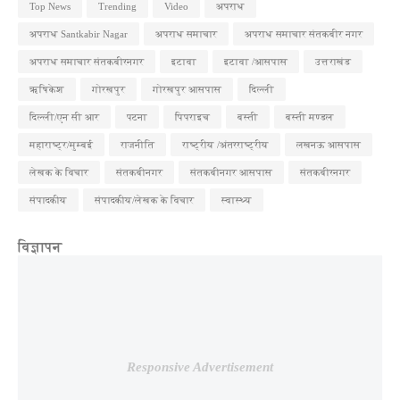
Top News
Trending
Video
अपराध
अपराध Santkabir Nagar
अपराध समाचार
अपराध समाचार संतकबीर नगर
अपराध समाचार संतकबीरनगर
इटावा
इटावा /आसपास
उत्तराखंड
ऋषिकेश
गोरखपुर
गोरखपुर आसपास
दिल्ली
दिल्ली/एन सी आर
पटना
पिपराइच
बस्ती
बस्ती मण्डल
महाराष्ट्र/मुम्बई
राजनीति
राष्ट्रीय /अंतरराष्ट्रीय
लखनऊ आसपास
लेखक के विचार
संतकबीनगर
संतकबीनगर आसपास
संतकबीरनगर
संपादकीय
संपादकीय/लेखक के विचार
स्वास्थ्य
विज्ञापन
Responsive Advertisement