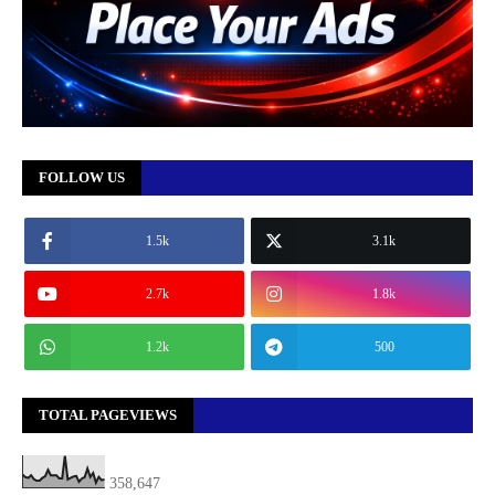
FOLLOW US
1.5k
3.1k
2.7k
1.8k
1.2k
500
TOTAL PAGEVIEWS
358,647