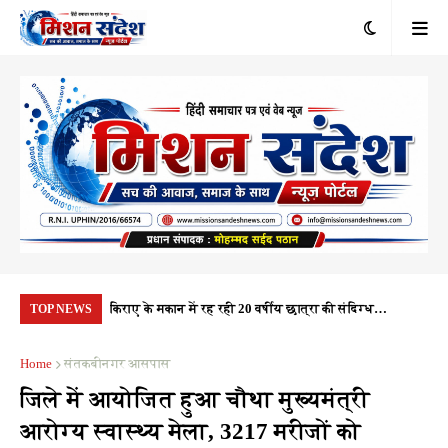
रंभ, 1.10 करोड़
किराए के मकान में रह रही 20 वर्षीय छात्रा की संदिग्ध
यूप
TOP NEWS
यता
परिस्थितियों में मौत, पुलिस हर पहलू की कर रही जांच
नही
Home
संतकबीनगर आसपास
जिले में आयोजित हुआ चौथा मुख्यमंत्री
आरोग्य स्वास्थ्य मेला, 3217 मरीजों को