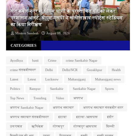
संत कबीर नगर में सीएम योगी के प्रस्तावित दौरे को लेकर
प्रशासन अलर्ट, डीएम-एसपी ने खलीलाबाद स्पोर्ट्स स्टेडियम
का किया निरीक्षण
Mission Sandesh
August 08, 2026
CATEGORIES
Ayodhya
basti
Crime
crime Santkabir Nagar
crime संतकबीरनगर
Delhi
Delhi/NCR
Gorakhpur
Health
Latest
Letest
Lucknow
Maharajganj
Maharajganj news
Politics
Rampur
Santkabir
Santkabir Nagar
Sports
Top News
Trending
Video
अपराध
अपराध Santkabir Nagar
अपराध समाचार
अपराध समाचार संतकबीर नगर
अपराध समाचार संतकबीरनगर
इटावा
इटावा /आसपास
इंदौर
उत्तराखंड
ऋषिकेश
गोरखपुर
गोरखपुर आसपास
दिल्ली
दिल्ली/एन सी आर
पटना
पिपराइच
बस्ती
बस्ती मण्डल