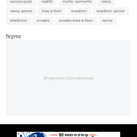
महाराष्ट्र/मुम्बई
राजनीति
राष्ट्रीय /अंतरराष्ट्रीय
लखनऊ
लखनऊ आसपास
लेखक के विचार
संतकबीनगर
संतकबीनगर आसपास
संतकबीरनगर
संपादकीय
संपादकीय/लेखक के विचार
स्वास्थ्य
विज्ञापन
Responsive Advertisement