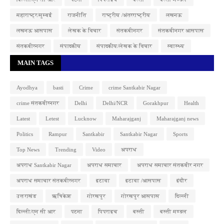
महाराष्ट्र/मुम्बई
राजनीति
राष्ट्रीय /अंतरराष्ट्रीय
लखनऊ
लखनऊ आसपास
लेखक के विचार
संतकबीनगर
संतकबीनगर आसपास
संतकबीरनगर
संपादकीय
संपादकीय/लेखक के विचार
स्वास्थ्य
MAIN TAGS
Ayodhya
basti
Crime
crime Santkabir Nagar
crime संतकबीरनगर
Delhi
Delhi/NCR
Gorakhpur
Health
Latest
Letest
Lucknow
Maharajganj
Maharajganj news
Politics
Rampur
Santkabir
Santkabir Nagar
Sports
Top News
Trending
Video
अपराध
अपराध Santkabir Nagar
अपराध समाचार
अपराध समाचार संतकबीर नगर
अपराध समाचार संतकबीरनगर
इटावा
इटावा /आसपास
इंदौर
उत्तराखंड
ऋषिकेश
गोरखपुर
गोरखपुर आसपास
दिल्ली
दिल्ली/एन सी आर
पटना
पिपराइच
बस्ती
बस्ती मण्डल