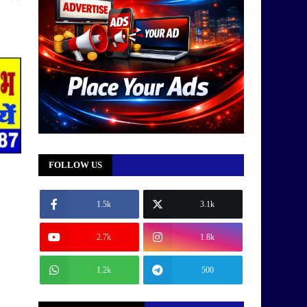
FOLLOW US
1.5k
3.1k
2.7k
1.8k
1.2k
500