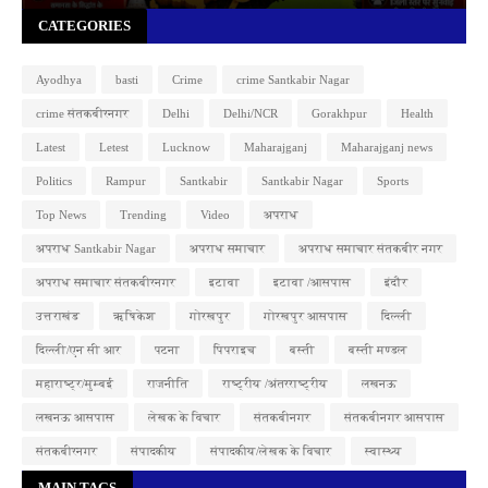
CATEGORIES
Ayodhya
basti
Crime
crime Santkabir Nagar
crime संतकबीरनगर
Delhi
Delhi/NCR
Gorakhpur
Health
Latest
Letest
Lucknow
Maharajganj
Maharajganj news
Politics
Rampur
Santkabir
Santkabir Nagar
Sports
Top News
Trending
Video
अपराध
अपराध Santkabir Nagar
अपराध समाचार
अपराध समाचार संतकबीर नगर
अपराध समाचार संतकबीरनगर
इटावा
इटावा /आसपास
इंदौर
उत्तराखंड
ऋषिकेश
गोरखपुर
गोरखपुर आसपास
दिल्ली
दिल्ली/एन सी आर
पटना
पिपराइच
बस्ती
बस्ती मण्डल
महाराष्ट्र/मुम्बई
राजनीति
राष्ट्रीय /अंतरराष्ट्रीय
लखनऊ
लखनऊ आसपास
लेखक के विचार
संतकबीनगर
संतकबीनगर आसपास
संतकबीरनगर
संपादकीय
संपादकीय/लेखक के विचार
स्वास्थ्य
MAIN TAGS