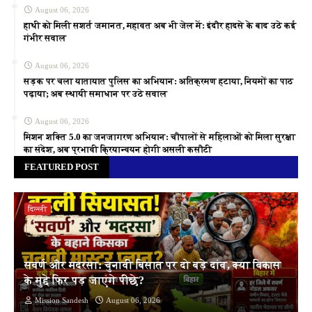
August 06, 2026
हाथी को मिली सशर्त जमानत, महावत अब भी जेल में: इंदौर हादसे के बाद उठे कई
गंभीर सवाल
August 06, 2026
सड़क पर चला यातायात पुलिस का अभियान: अतिक्रमण हटाया, नियमों का पाठ
पढ़ाया; अब स्थायी समाधान पर उठे सवाल
August 06, 2026
मिशन शक्ति 5.0 का जनजागरण अभियान: चौपालों से महिलाओं को मिला सुरक्षा
का संदेश, अब प्रभावी क्रियान्वयन होगी असली कसौटी
FEATURED POST
दिल्ली
सवर्ण और मदरसा: चुनावी बिसात पर दो बड़े दांव, क्या विकास
के मुद्दे फिर पड़ जाएंगे पीछे?
Mission Sandesh
August 06, 2026