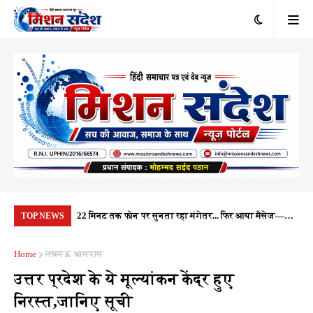
ाल, दो दिन बाद भी
22 मिनट तक फोन पर सुनता रहा मंगेतर... फिर आया मैसेज—
जन्
TOP NEWS
रेगा?
'वैशू अब नहीं रही', नासिक की दिल दहला देने वाली वारदात
के 
Home
लखनऊ आसपास
उत्तर प्रदेश के ये मूल्यांकन केंद्र हुए
निरस्त,जानिए सूची