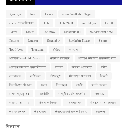
Ayodhya
basti
Crime
crime Santkabir Nagar
crime संतकबीरनगर
Delhi
Delhi/NCR
Gorakhpur
Health
Latest
Letest
Lucknow
Maharajganj
Maharajganj news
Politics
Rampur
Santkabir
Santkabir Nagar
Sports
Top News
Trending
Video
अपराध
अपराध Santkabir Nagar
अपराध समाचार
अपराध समाचार संतकबीर नगर
अपराध समाचार संतकबीरनगर
इटावा
इटावा /आसपास
इंदौर
उत्तराखंड
ऋषिकेश
गोरखपुर
गोरखपुर आसपास
दिल्ली
दिल्ली/एन सी आर
पटना
पिपराइच
बस्ती
बस्ती मण्डल
महाराष्ट्र/मुम्बई
राजनीति
राष्ट्रीय /अंतरराष्ट्रीय
लखनऊ
लखनऊ आसपास
लेखक के विचार
संतकबीनगर
संतकबीनगर आसपास
संतकबीरनगर
संपादकीय
संपादकीय/लेखक के विचार
स्वास्थ्य
विज्ञापन