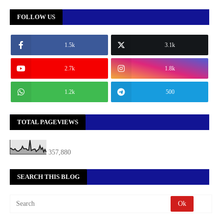
FOLLOW US
1.5k
3.1k
2.7k
1.8k
1.2k
500
TOTAL PAGEVIEWS
357,880
SEARCH THIS BLOG