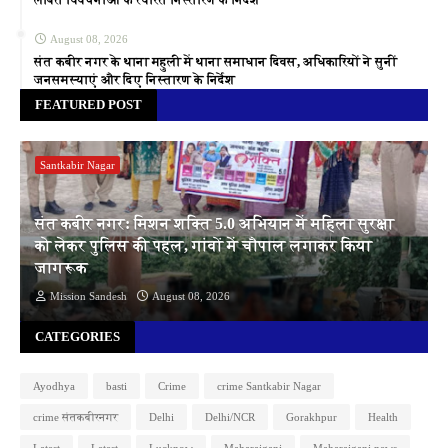
August 08, 2026
संत कबीर नगर के थाना महुली में थाना समाधान दिवस, अधिकारियों ने सुनीं
जनसमस्याएं और दिए निस्तारण के निर्देश
FEATURED POST
Santkabir Nagar
संत कबीर नगर: मिशन शक्ति 5.0 अभियान में महिला सुरक्षा
को लेकर पुलिस की पहल, गांवों में चौपाल लगाकर किया
जागरूक
Mission Sandesh
August 08, 2026
CATEGORIES
Ayodhya
basti
Crime
crime Santkabir Nagar
crime संतकबीरनगर
Delhi
Delhi/NCR
Gorakhpur
Health
Latest
Letest
Lucknow
Maharajganj
Maharajganj news