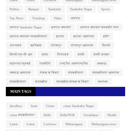
Politics
Rampur
Santkabir
Santkabir Nagar
Sports
Top News
Trending
Video
अपराध
अपराध Santkabir Nagar
अपराध समाचार
अपराध समाचार संतकबीर नगर
अपराध समाचार संतकबीरनगर
इटावा
इटावा /आसपास
इंदौर
उत्तराखंड
ऋषिकेश
गोरखपुर
गोरखपुर आसपास
दिल्ली
दिल्ली/एन सी आर
पटना
पिपराइच
बस्ती
बस्ती मण्डल
महाराष्ट्र/मुम्बई
राजनीति
राष्ट्रीय /अंतरराष्ट्रीय
लखनऊ
लखनऊ आसपास
लेखक के विचार
संतकबीनगर
संतकबीनगर आसपास
संतकबीरनगर
संपादकीय
संपादकीय/लेखक के विचार
स्वास्थ्य
MAIN TAGS
Ayodhya
basti
Crime
crime Santkabir Nagar
crime संतकबीरनगर
Delhi
Delhi/NCR
Gorakhpur
Health
Latest
Letest
Lucknow
Maharajganj
Maharajganj news