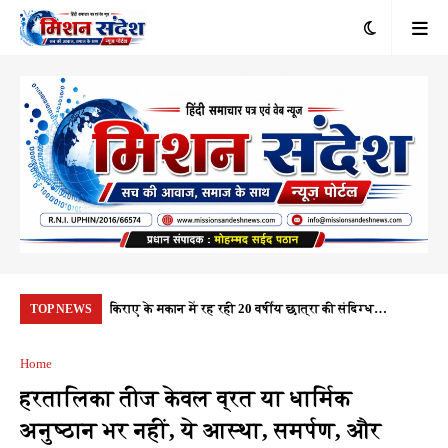
रंभ, 1.10 करोड़
किराए के मकान में रह रही 20 वर्षीय छात्रा की संदिग्ध
यूप
TOP NEWS
यता
परिस्थितियों में मौत, पुलिस हर पहलू की कर रही जांच
नही
Home
हरतालिका तीज केवल व्रत या धार्मिक
अनुष्ठान भर नहीं, ये आस्था, समर्पण, और