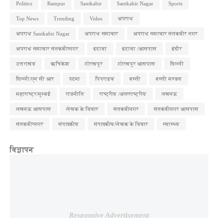
Politics
Rampur
Santkabir
Santkabir Nagar
Sports
Top News
Trending
Video
अपराध
अपराध Santkabir Nagar
अपराध समाचार
अपराध समाचार संतकबीर नगर
अपराध समाचार संतकबीरनगर
इटावा
इटावा /आसपास
इंदौर
उत्तराखंड
ऋषिकेश
गोरखपुर
गोरखपुर आसपास
दिल्ली
दिल्ली/एन सी आर
पटना
पिपराइच
बस्ती
बस्ती मण्डल
महाराष्ट्र/मुम्बई
राजनीति
राष्ट्रीय /अंतरराष्ट्रीय
लखनऊ
लखनऊ आसपास
लेखक के विचार
संतकबीनगर
संतकबीनगर आसपास
संतकबीरनगर
संपादकीय
संपादकीय/लेखक के विचार
स्वास्थ्य
विज्ञापन
Responsive Advertisement