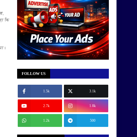
वत
,
हा कि
ाया।
FOLLOW US
1.5k
3.1k
2.7k
1.8k
1.2k
500