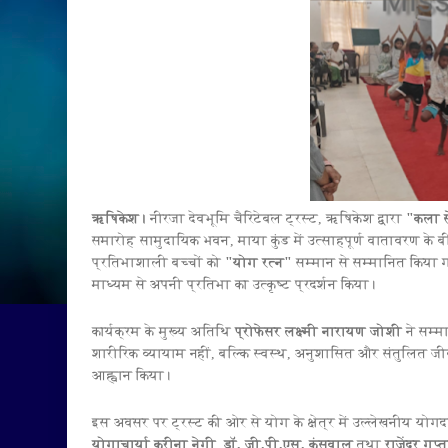
ऋषिकेश।
नीरजा देवभूमि चैरिटेबल ट्रस्ट, ऋषिकेश द्वारा
"कला स
समारोह सामुदायिक भवन, माया कुंड में उत्साहपूर्ण वातावरण के बी
प्रतिभाशाली बच्चों को
"योग रत्न"
सम्मान से सम्मानित किया ग
माध्यम से अपनी प्रतिभा का उत्कृष्ट प्रदर्शन किया।
कार्यक्रम के मुख्य अतिथि
प्रोफेसर लक्ष्मी नारायण जोशी
ने सम्म
शारीरिक व्यायाम नहीं, बल्कि स्वस्थ, अनुशासित और संतुलित जीव
आह्वान किया।
इस अवसर पर ट्रस्ट की ओर से योग के क्षेत्र में उल्लेखनीय योगद
योगाचार्या करीना नेगी
,
डॉ. जी.पी.एस. कंसवाल
तथा
राजेंद्र गुप्