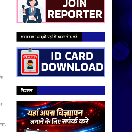
संवाददाता आईडी यहाँ से डाउनलोड करें
के
विज्ञापन
का
िया,