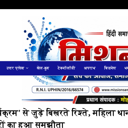
उत्तर प्रदेश
खेल-कुद
टेक्नॉलॉजी
अपराध
बिज़नेस
धर
्रम' से जुड़े बिखरते रिश्ते, महिला था
िवारों का हुआ समझौता