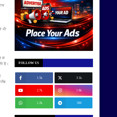
साथ
ें भी
 में
FOLLOW US
ी हैं।
ई
1.5k
3.1k
ताकि
2.7k
1.8k
1.2k
500