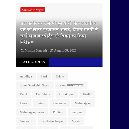
Santkabir Nagar
संत कबीर नगर में सीएम योगी के प्रस्तावित
दौरे को लेकर प्रशासन अलर्ट, डीएम-एसपी ने
खलीलाबाद स्पोर्ट्स स्टेडियम का किया
निरीक्षण
Mission Sandesh
August 08, 2026
CATEGORIES
Ayodhya
basti
Crime
crime Santkabir Nagar
crime संतकबीरनगर
Delhi
Delhi/NCR
Gorakhpur
Health
Latest
Letest
Lucknow
Maharajganj
Maharajganj news
Politics
Rampur
Santkabir
Santkabir Nagar
Sports