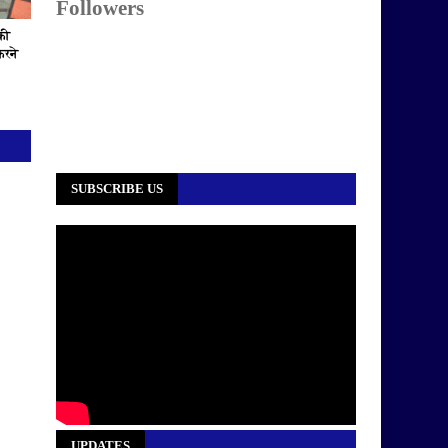
Followers
की
करने
SUBSCRIBE US
UPDATES