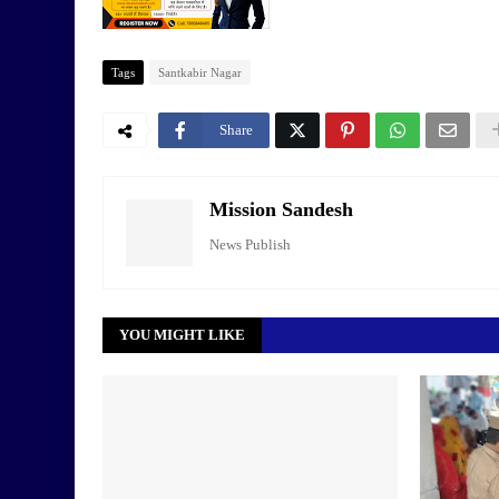
Tags
Santkabir Nagar
Share
Mission Sandesh
News Publish
YOU MIGHT LIKE