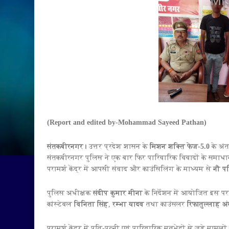
(Report and edited by-Mohammad Sayeed Pathan)
संतकबीरनगर।
उत्तर प्रदेश शासन के
मिशन शक्ति फेज-5.0
के अं
संतकबीरनगर पुलिस ने एक बार फिर पारिवारिक विवादों के समाध
परामर्श केंद्र में आपसी संवाद और काउंसिलिंग के माध्यम से
नौ प
पुलिस अधीक्षक
संदीप कुमार मीना
के निर्देशन में आयोजित इस प
कांस्टेबल
विनिता सिंह
,
रम्भा यादव
तथा काउंसलर
रिफातुल्लाह अ
परामर्श केंद्र में पति-पत्नी एवं पारिवारिक मतभेदों से जुड़े मामलो