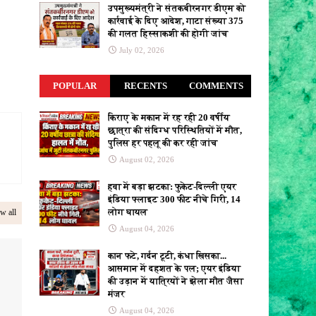
उपमुख्यमंत्री ने संतकबीरनगर डीएम को
कार्रवाई के दिए आदेश, गाटा संख्या 375
की गलत हिस्साकशी की होगी जांच
July 02, 2026
POPULAR
RECENTS
COMMENTS
किराए के मकान में रह रही 20 वर्षीय
छात्रा की संदिग्ध परिस्थितियों में मौत,
पुलिस हर पहलू की कर रही जांच
August 02, 2026
हवा में बड़ा झटका: फुकेट-दिल्ली एयर
इंडिया फ्लाइट 300 फीट नीचे गिरी, 14
लोग घायल
w all
August 04, 2026
कान फटे, गर्दन टूटी, कंधा खिसका...
आसमान में दहशत के पल; एयर इंडिया
की उड़ान में यात्रियों ने झेला मौत जैसा
मंजर
August 04, 2026