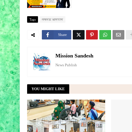
Tags
लखनऊ आसपास
Share
Mission Sandesh
News Publish
YOU MIGHT LIKE