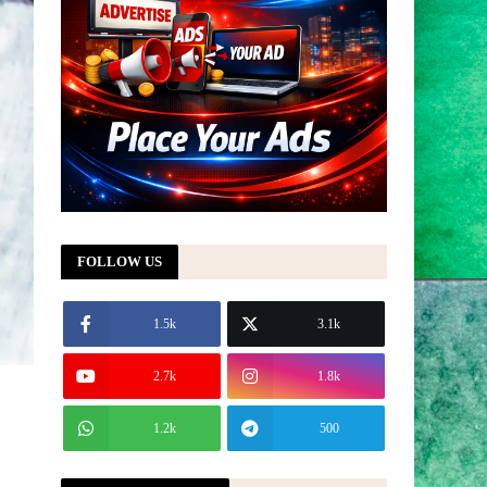
FOLLOW US
1.5k
3.1k
2.7k
1.8k
1.2k
500