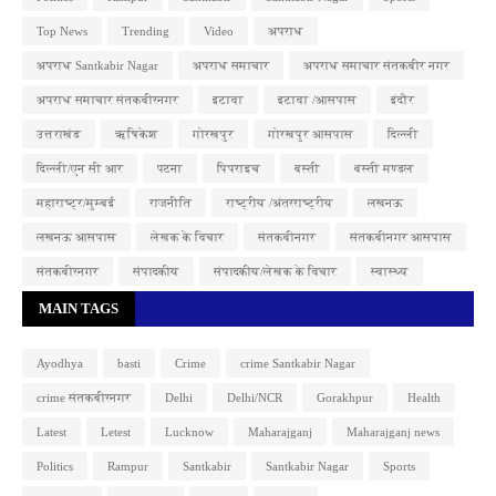
Top News
Trending
Video
अपराध
अपराध Santkabir Nagar
अपराध समाचार
अपराध समाचार संतकबीर नगर
अपराध समाचार संतकबीरनगर
इटावा
इटावा /आसपास
इंदौर
उत्तराखंड
ऋषिकेश
गोरखपुर
गोरखपुर आसपास
दिल्ली
दिल्ली/एन सी आर
पटना
पिपराइच
बस्ती
बस्ती मण्डल
महाराष्ट्र/मुम्बई
राजनीति
राष्ट्रीय /अंतरराष्ट्रीय
लखनऊ
लखनऊ आसपास
लेखक के विचार
संतकबीनगर
संतकबीनगर आसपास
संतकबीरनगर
संपादकीय
संपादकीय/लेखक के विचार
स्वास्थ्य
MAIN TAGS
Ayodhya
basti
Crime
crime Santkabir Nagar
crime संतकबीरनगर
Delhi
Delhi/NCR
Gorakhpur
Health
Latest
Letest
Lucknow
Maharajganj
Maharajganj news
Politics
Rampur
Santkabir
Santkabir Nagar
Sports