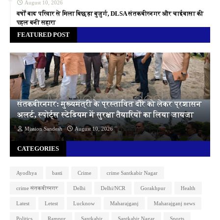
August 10, 2026
वर्षों बाद परिवार से मिला बिछड़ा बुजुर्ग, DLSA संतकबीरनगर और चाईबासा की
पहल बनी सहारा
FEATURED POST
संतकबीरनगर: मुख्यमंत्री के प्रस्तावित दौरे को लेकर प्रशासन
अलर्ट, स्पोर्ट्स स्टेडियम में सुरक्षा तैयारियों का लिया जायजा
Mission Sandesh
August 10, 2026
CATEGORIES
Ayodhya
basti
Crime
crime Santkabir Nagar
crime संतकबीरनगर
Delhi
Delhi/NCR
Gorakhpur
Health
Latest
Letest
Lucknow
Maharajganj
Maharajganj news
Politics
Rampur
Santkabir
Santkabir Nagar
Sports