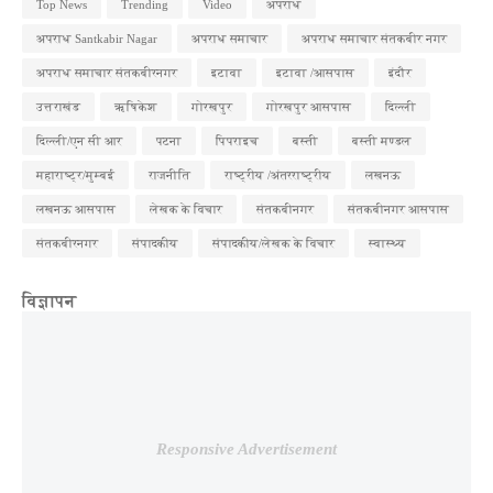
Top News
Trending
Video
अपराध
अपराध Santkabir Nagar
अपराध समाचार
अपराध समाचार संतकबीर नगर
अपराध समाचार संतकबीरनगर
इटावा
इटावा /आसपास
इंदौर
उत्तराखंड
ऋषिकेश
गोरखपुर
गोरखपुर आसपास
दिल्ली
दिल्ली/एन सी आर
पटना
पिपराइच
बस्ती
बस्ती मण्डल
महाराष्ट्र/मुम्बई
राजनीति
राष्ट्रीय /अंतरराष्ट्रीय
लखनऊ
लखनऊ आसपास
लेखक के विचार
संतकबीनगर
संतकबीनगर आसपास
संतकबीरनगर
संपादकीय
संपादकीय/लेखक के विचार
स्वास्थ्य
विज्ञापन
Responsive Advertisement