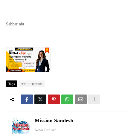
Sabhar nbt
Tags
लखनऊ आसपास
Mission Sandesh
News Publish