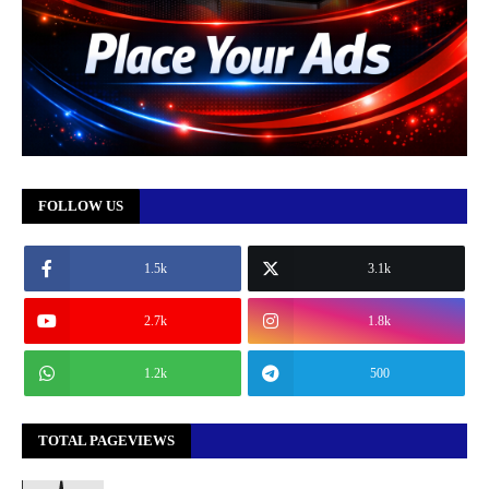
FOLLOW US
1.5k
3.1k
2.7k
1.8k
1.2k
500
TOTAL PAGEVIEWS