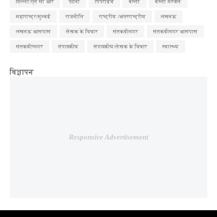
दिल्ली/एन सी आर
पटना
पिपराइच
बस्ती
बस्ती मण्डल
महाराष्ट्र/मुम्बई
राजनीति
राष्ट्रीय /अंतरराष्ट्रीय
लखनऊ
लखनऊ आसपास
लेखक के विचार
संतकबीनगर
संतकबीनगर आसपास
संतकबीरनगर
संपादकीय
संपादकीय/लेखक के विचार
स्वास्थ्य
विज्ञापन
Responsive Advertisement