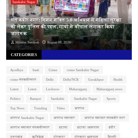
Santkabir Nagar
संत कबीर नगर: मिशन शक्ति 5.0 अभियान में महिला सुरक्षा
को लेकर पुलिस की पहल, गांवों में चौपाल लगाकर किया
जागरूक
Mission Sandesh
August 08, 2026
CATEGORIES
Ayodhya
basti
Crime
crime Santkabir Nagar
crime संतकबीरनगर
Delhi
Delhi/NCR
Gorakhpur
Health
Latest
Letest
Lucknow
Maharajganj
Maharajganj news
Politics
Rampur
Santkabir
Santkabir Nagar
Sports
Top News
Trending
Video
अपराध
अपराध Santkabir Nagar
अपराध समाचार
अपराध समाचार संतकबीर नगर
अपराध समाचार संतकबीरनगर
इटावा
इटावा /आसपास
इंदौर
उत्तराखंड
ऋषिकेश
गोरखपुर
गोरखपुर आसपास
दिल्ली