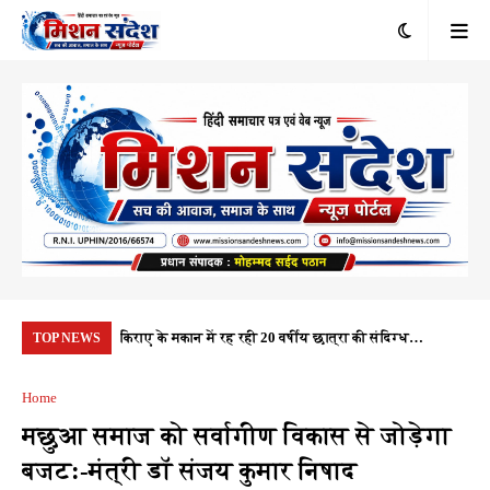
रंभ, 1.10 करोड़
किराए के मकान में रह रही 20 वर्षीय छात्रा की संदिग्ध
यूप
TOP NEWS
यता
परिस्थितियों में मौत, पुलिस हर पहलू की कर रही जांच
नही
Home
मछुआ समाज को सर्वागीण विकास से जोड़ेगा
बजट:-मंत्री डॉ संजय कुमार निषाद