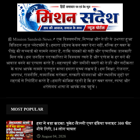
📰 Mission Sandesh News📌 एक विश्वसनीय, निष्पक्ष और तेजी से उभरता हुआ
डिजिटल न्यूज़ प्लेटफॉर्म है। हमारा उद्देश्य केवल खबर देना नहीं, बल्कि हर खबर के
पीछे की सच्चाई को सामने लाना है, ताकि पाठकों को सही और प्रमाणिक जानकारी
मिल सके। हम जनहित पत्रकारिता में विश्वास रखते हैं और प्रदेश के हर वर्ग की
आवाज बनने का प्रयास करते हैं। महत्वपूर्ण और जमीनी खबरों को तेज़ी और सटीकता
के साथ आपके सामने प्रस्तुत करना हमारा मुख्य लक्ष्य है। हम शिक्षा, रोजगार,
अपराध, राजनीति, सामाजिक सरोकार, सरकारी योजनाओं और स्थानीय मुद्दों पर
गहराई से रिपोर्टिंग करते हैं। हमारी कोशिश रहती है कि हर खबर सरल, स्पष्ट और
भरोसेमंद भाषा में आपके तक पहुंचे।
MOST POPULAR
हवा में बड़ा झटका: फुकेट-दिल्ली एयर इंडिया फ्लाइट 300 फीट
नीचे गिरी, 14 लोग घायल
August 04, 2026