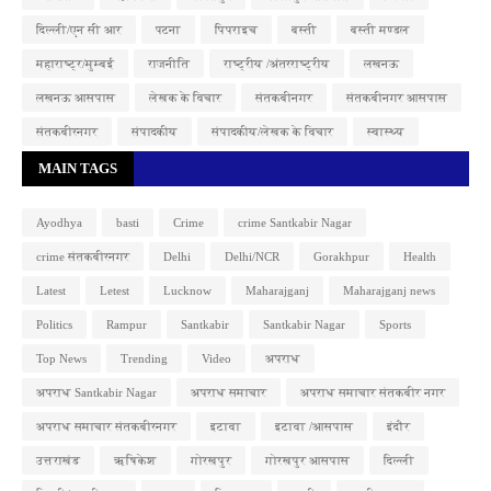
दिल्ली/एन सी आर
पटना
पिपराइच
बस्ती
बस्ती मण्डल
महाराष्ट्र/मुम्बई
राजनीति
राष्ट्रीय /अंतरराष्ट्रीय
लखनऊ
लखनऊ आसपास
लेखक के विचार
संतकबीनगर
संतकबीनगर आसपास
संतकबीरनगर
संपादकीय
संपादकीय/लेखक के विचार
स्वास्थ्य
MAIN TAGS
Ayodhya
basti
Crime
crime Santkabir Nagar
crime संतकबीरनगर
Delhi
Delhi/NCR
Gorakhpur
Health
Latest
Letest
Lucknow
Maharajganj
Maharajganj news
Politics
Rampur
Santkabir
Santkabir Nagar
Sports
Top News
Trending
Video
अपराध
अपराध Santkabir Nagar
अपराध समाचार
अपराध समाचार संतकबीर नगर
अपराध समाचार संतकबीरनगर
इटावा
इटावा /आसपास
इंदौर
उत्तराखंड
ऋषिकेश
गोरखपुर
गोरखपुर आसपास
दिल्ली