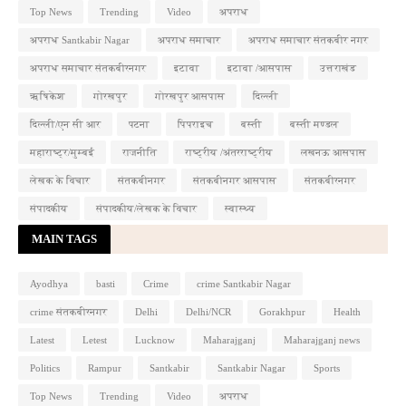
Top News
Trending
Video
अपराध
अपराध Santkabir Nagar
अपराध समाचार
अपराध समाचार संतकबीर नगर
अपराध समाचार संतकबीरनगर
इटावा
इटावा /आसपास
उत्तराखंड
ऋषिकेश
गोरखपुर
गोरखपुर आसपास
दिल्ली
दिल्ली/एन सी आर
पटना
पिपराइच
बस्ती
बस्ती मण्डल
महाराष्ट्र/मुम्बई
राजनीति
राष्ट्रीय /अंतरराष्ट्रीय
लखनऊ आसपास
लेखक के विचार
संतकबीनगर
संतकबीनगर आसपास
संतकबीरनगर
संपादकीय
संपादकीय/लेखक के विचार
स्वास्थ्य
MAIN TAGS
Ayodhya
basti
Crime
crime Santkabir Nagar
crime संतकबीरनगर
Delhi
Delhi/NCR
Gorakhpur
Health
Latest
Letest
Lucknow
Maharajganj
Maharajganj news
Politics
Rampur
Santkabir
Santkabir Nagar
Sports
Top News
Trending
Video
अपराध