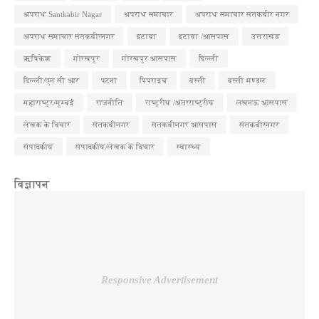
अपराध Santkabir Nagar
अपराध समाचार
अपराध समाचार संतकबीर नगर
अपराध समाचार संतकबीरनगर
इटावा
इटावा /आसपास
उत्तराखंड
ऋषिकेश
गोरखपुर
गोरखपुर आसपास
दिल्ली
दिल्ली/एन सी आर
पटना
पिपराइच
बस्ती
बस्ती मण्डल
महाराष्ट्र/मुम्बई
राजनीति
राष्ट्रीय /अंतरराष्ट्रीय
लखनऊ आसपास
लेखक के विचार
संतकबीनगर
संतकबीनगर आसपास
संतकबीरनगर
संपादकीय
संपादकीय/लेखक के विचार
स्वास्थ्य
विज्ञापन
Responsive Advertisement