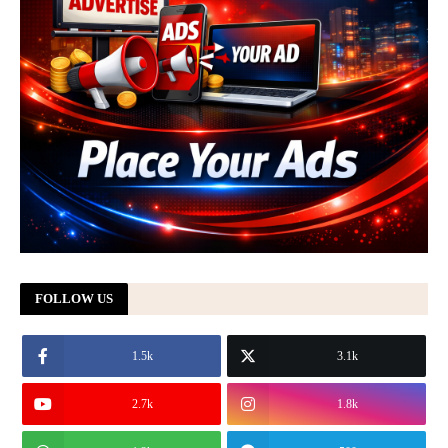
FOLLOW US
1.5k
3.1k
2.7k
1.8k