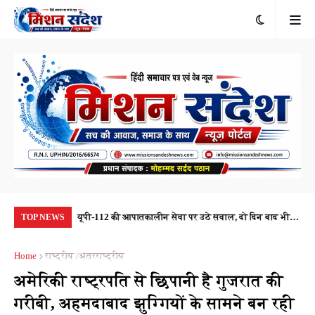
ा की संदिग्ध
यूपी-112 की आपातकालीन सेवा पर उठे सवाल, दो दिन बाद भी
22 
TOP NEWS
र रही जांच
नहीं पहुंची पीआरवी, जवाबदेही तय कौन करेगा?
'वै
Home
राष्ट्रीय /अंतरराष्ट्रीय
अमेरिकी राष्ट्रपति से छिपानी है गुजरात की
गरीबी, अहमदाबाद झुग्गियों के सामने बन रही