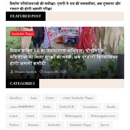
निर्माण परियोजनाओं की समीक्षा: एसपी ने तय की समयसीमा, अब गुणवत्ता और
रफ्तार की होगी असली परीक्षा
FEATURED POST
Santkabir Nagar
मिशन शक्ति 5.0 का जनजागरण अभियान: चौपालों से
महिलाओं को मिला सुरक्षा का संदेश, अब प्रभावी क्रियान्वयन
होगी असली कसौटी
Mission Sandesh
August 06, 2026
CATEGORIES
Ayodhya
basti
Crime
crime Santkabir Nagar
crime संतकबीरनगर
Delhi
Delhi/NCR
Gorakhpur
Health
Latest
Letest
Lucknow
Maharajganj
Maharajganj news
Politics
Rampur
Santkabir
Santkabir Nagar
Sports