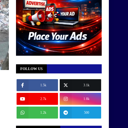
FOLLOW US
1.5k
3.1k
2.7k
1.8k
1.2k
500