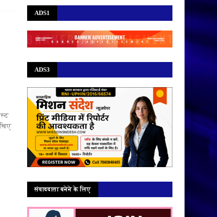
ADS1
ADS3
ईस्ट
ेखिए
संवाददाता बनेने के लिए