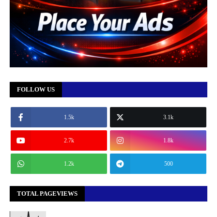
FOLLOW US
1.5k
3.1k
2.7k
1.8k
1.2k
500
TOTAL PAGEVIEWS