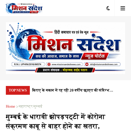
रंभ, 1.10 करोड़
किराए के मकान में रह रही 20 वर्षीय छात्रा की संदिग्ध
यूप
TOP NEWS
यता
परिस्थितियों में मौत, पुलिस हर पहलू की कर रही जांच
नही
Home
महाराष्ट्र/मुम्बई
मुम्बई के धारावी झोपड़पट्टी में कोरोना
संक्रमण काबू से बाहर होने का खतरा,