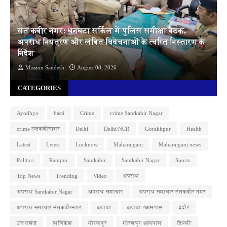
संत कबीर नगर: धनघटा सर्किल में पुलिस समीक्षा बैठक,
अपराध नियंत्रण और लंबित विवेचनाओं के त्वरित निस्तारण के
निर्देश
Mission Sandesh
August 08, 2026
CATEGORIES
Ayodhya
basti
Crime
crime Santkabir Nagar
crime संतकबीरनगर
Delhi
Delhi/NCR
Gorakhpur
Health
Latest
Letest
Lucknow
Maharajganj
Maharajganj news
Politics
Rampur
Santkabir
Santkabir Nagar
Sports
Top News
Trending
Video
अपराध
अपराध Santkabir Nagar
अपराध समाचार
अपराध समाचार संतकबीर नगर
अपराध समाचार संतकबीरनगर
इटावा
इटावा /आसपास
इंदौर
उत्तराखंड
ऋषिकेश
गोरखपुर
गोरखपुर आसपास
दिल्ली