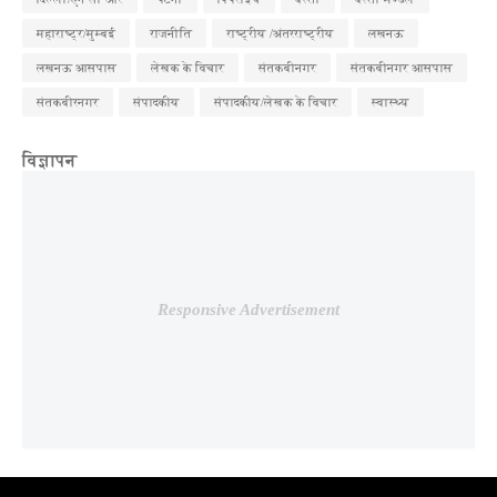
महाराष्ट्र/मुम्बई
राजनीति
राष्ट्रीय /अंतरराष्ट्रीय
लखनऊ
लखनऊ आसपास
लेखक के विचार
संतकबीनगर
संतकबीनगर आसपास
संतकबीरनगर
संपादकीय
संपादकीय/लेखक के विचार
स्वास्थ्य
विज्ञापन
Responsive Advertisement