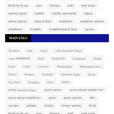
दिल्ली/एन सी आर
पटना
पिपराइच
बस्ती
बस्ती मण्डल
महाराष्ट्र/मुम्बई
राजनीति
राष्ट्रीय /अंतरराष्ट्रीय
लखनऊ
लखनऊ आसपास
लेखक के विचार
संतकबीनगर
संतकबीनगर आसपास
संतकबीरनगर
संपादकीय
संपादकीय/लेखक के विचार
स्वास्थ्य
MAIN TAGS
Ayodhya
basti
Crime
crime Santkabir Nagar
crime संतकबीरनगर
Delhi
Delhi/NCR
Gorakhpur
Health
Latest
Letest
Lucknow
Maharajganj
Maharajganj news
Politics
Rampur
Santkabir
Santkabir Nagar
Sports
Top News
Trending
Video
अपराध
अपराध Santkabir Nagar
अपराध समाचार
अपराध समाचार संतकबीर नगर
अपराध समाचार संतकबीरनगर
इटावा
इटावा /आसपास
इंदौर
उत्तराखंड
ऋषिकेश
गोरखपुर
गोरखपुर आसपास
दिल्ली
दिल्ली/एन सी आर
पटना
पिपराइच
बस्ती
बस्ती मण्डल