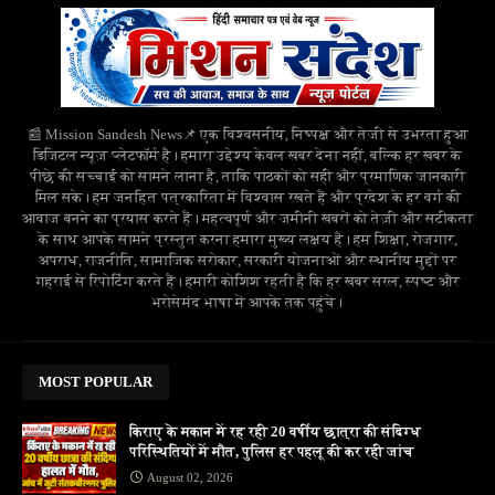
📰 Mission Sandesh News📌 एक विश्वसनीय, निष्पक्ष और तेजी से उभरता हुआ
डिजिटल न्यूज़ प्लेटफॉर्म है। हमारा उद्देश्य केवल खबर देना नहीं, बल्कि हर खबर के
पीछे की सच्चाई को सामने लाना है, ताकि पाठकों को सही और प्रमाणिक जानकारी
मिल सके। हम जनहित पत्रकारिता में विश्वास रखते हैं और प्रदेश के हर वर्ग की
आवाज बनने का प्रयास करते हैं। महत्वपूर्ण और जमीनी खबरों को तेज़ी और सटीकता
के साथ आपके सामने प्रस्तुत करना हमारा मुख्य लक्ष्य है। हम शिक्षा, रोजगार,
अपराध, राजनीति, सामाजिक सरोकार, सरकारी योजनाओं और स्थानीय मुद्दों पर
गहराई से रिपोर्टिंग करते हैं। हमारी कोशिश रहती है कि हर खबर सरल, स्पष्ट और
भरोसेमंद भाषा में आपके तक पहुंचे।
MOST POPULAR
किराए के मकान में रह रही 20 वर्षीय छात्रा की संदिग्ध
परिस्थितियों में मौत, पुलिस हर पहलू की कर रही जांच
August 02, 2026