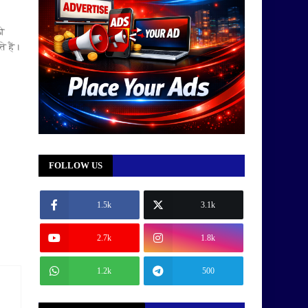
की
 हैं।
FOLLOW US
1.5k
3.1k
2.7k
1.8k
1.2k
500