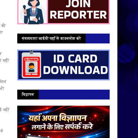
े की
और
संवाददाता आईडी यहाँ से डाउनलोड करें
े
ं नहीं
ामिल
 भी
विज्ञापन
ई नहीं
्व