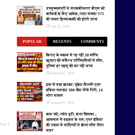
उपमुख्यमंत्री ने संतकबीरनगर डीएम को
कार्रवाई के दिए आदेश, गाटा संख्या 375
की गलत हिस्साकशी की होगी जांच
July 02, 2026
POPULAR
RECENTS
COMMENTS
किराए के मकान में रह रही 20 वर्षीय
छात्रा की संदिग्ध परिस्थितियों में मौत,
पुलिस हर पहलू की कर रही जांच
August 02, 2026
हवा में बड़ा झटका: फुकेट-दिल्ली एयर
इंडिया फ्लाइट 300 फीट नीचे गिरी, 14
लोग घायल
August 04, 2026
कान फटे, गर्दन टूटी, कंधा खिसका...
आसमान में दहशत के पल; एयर इंडिया
Post
की उड़ान में यात्रियों ने झेला मौत जैसा
मंजर