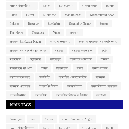
crime संतकबीरनगर
Delhi
Delhi/NCR
Gorakhpur
Health
Latest
Letest
Lucknow
Maharajganj
Maharajganj news
Politics
Rampur
Santkabir
Santkabir Nagar
Sports
Top News
Trending
Video
अपराध
अपराध Santkabir Nagar
अपराध समाचार
अपराध समाचार संतकबीर नगर
अपराध समाचार संतकबीरनगर
इटावा
इटावा /आसपास
इंदौर
उत्तराखंड
ऋषिकेश
गोरखपुर
गोरखपुर आसपास
दिल्ली
दिल्ली/एन सी आर
पटना
पिपराइच
बस्ती
बस्ती मण्डल
महाराष्ट्र/मुम्बई
राजनीति
राष्ट्रीय /अंतरराष्ट्रीय
लखनऊ
लखनऊ आसपास
लेखक के विचार
संतकबीनगर
संतकबीनगर आसपास
संतकबीरनगर
संपादकीय
संपादकीय/लेखक के विचार
स्वास्थ्य
MAIN TAGS
Ayodhya
basti
Crime
crime Santkabir Nagar
crime संतकबीरनगर
Delhi
Delhi/NCR
Gorakhpur
Health