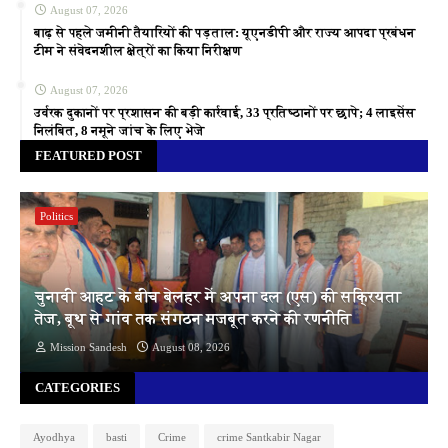
August 07, 2026
बाढ़ से पहले जमीनी तैयारियों की पड़ताल: यूएनडीपी और राज्य आपदा प्रबंधन
टीम ने संवेदनशील क्षेत्रों का किया निरीक्षण
August 07, 2026
उर्वरक दुकानों पर प्रशासन की बड़ी कार्रवाई, 33 प्रतिष्ठानों पर छापे; 4 लाइसेंस
निलंबित, 8 नमूने जांच के लिए भेजे
FEATURED POST
Politics
चुनावी आहट के बीच बेलहर में अपना दल (एस) की सक्रियता
तेज, बूथ से गांव तक संगठन मजबूत करने की रणनीति
Mission Sandesh
August 08, 2026
CATEGORIES
Ayodhya
basti
Crime
crime Santkabir Nagar