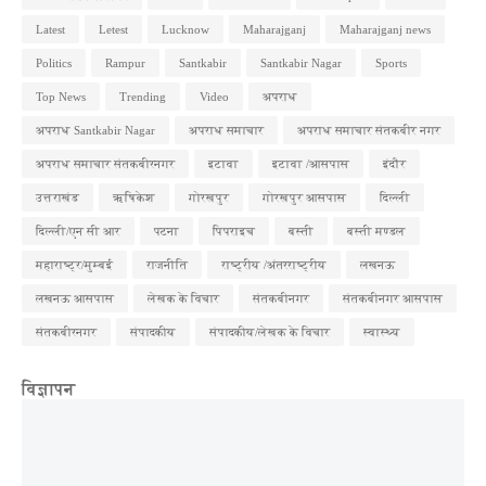
Latest
Letest
Lucknow
Maharajganj
Maharajganj news
Politics
Rampur
Santkabir
Santkabir Nagar
Sports
Top News
Trending
Video
अपराध
अपराध Santkabir Nagar
अपराध समाचार
अपराध समाचार संतकबीर नगर
अपराध समाचार संतकबीरनगर
इटावा
इटावा /आसपास
इंदौर
उत्तराखंड
ऋषिकेश
गोरखपुर
गोरखपुर आसपास
दिल्ली
दिल्ली/एन सी आर
पटना
पिपराइच
बस्ती
बस्ती मण्डल
महाराष्ट्र/मुम्बई
राजनीति
राष्ट्रीय /अंतरराष्ट्रीय
लखनऊ
लखनऊ आसपास
लेखक के विचार
संतकबीनगर
संतकबीनगर आसपास
संतकबीरनगर
संपादकीय
संपादकीय/लेखक के विचार
स्वास्थ्य
विज्ञापन