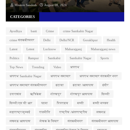
Mission Sandesh
August 08, 2026
CATEGORIES
Ayodhya
basti
Crime
crime Santkabir Nagar
crime संतकबीरनगर
Delhi
Delhi/NCR
Gorakhpur
Health
Latest
Letest
Lucknow
Maharajganj
Maharajganj news
Politics
Rampur
Santkabir
Santkabir Nagar
Sports
Top News
Trending
Video
अपराध
अपराध Santkabir Nagar
अपराध समाचार
अपराध समाचार संतकबीर नगर
अपराध समाचार संतकबीरनगर
इटावा
इटावा /आसपास
इंदौर
उत्तराखंड
ऋषिकेश
गोरखपुर
गोरखपुर आसपास
दिल्ली
दिल्ली/एन सी आर
पटना
पिपराइच
बस्ती
बस्ती मण्डल
महाराष्ट्र/मुम्बई
राजनीति
राष्ट्रीय /अंतरराष्ट्रीय
लखनऊ
लखनऊ आसपास
लेखक के विचार
संतकबीनगर
संतकबीनगर आसपास
संतकबीरनगर
संपादकीय
संपादकीय/लेखक के विचार
स्वास्थ्य