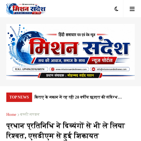
रंभ, 1.10 करोड़
किराए के मकान में रह रही 20 वर्षीय छात्रा की संदिग्ध
यूप
TOP NEWS
यता
परिस्थितियों में मौत, पुलिस हर पहलू की कर रही जांच
नही
Home
बस्ती मण्डल
प्रधान प्रतिनिधि ने दिव्यंगों से भी ले लिया
रिश्वत, एसडीएम से हुई शिकायत