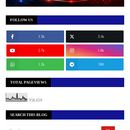
FOLLOW US
1.5k
3.1k
2.7k
1.8k
1.2k
500
TOTAL PAGEVIEWS
358,659
SEARCH THIS BLOG