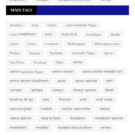
MAIN TAGS
Ayodhya
basti
Crime
crime Santkabir Nagar
crime संतकबीरनगर
Delhi
Delhi/NCR
Gorakhpur
Health
Latest
Letest
Lucknow
Maharajganj
Maharajganj news
Politics
Rampur
Santkabir
Santkabir Nagar
Sports
Top News
Trending
Video
अपराध
अपराध Santkabir Nagar
अपराध समाचार
अपराध समाचार संतकबीर नगर
अपराध समाचार संतकबीरनगर
इटावा
इटावा /आसपास
इंदौर
उत्तराखंड
ऋषिकेश
गोरखपुर
गोरखपुर आसपास
दिल्ली
दिल्ली/एन सी आर
पटना
पिपराइच
बस्ती
बस्ती मण्डल
महाराष्ट्र/मुम्बई
राजनीति
राष्ट्रीय /अंतरराष्ट्रीय
लखनऊ
लखनऊ आसपास
लेखक के विचार
संतकबीनगर
संतकबीनगर आसपास
संतकबीरनगर
संपादकीय
संपादकीय/लेखक के विचार
स्वास्थ्य