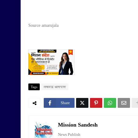
Source amarujala
Tags
लखनऊ आसपास
Share
Mission Sandesh
News Publish