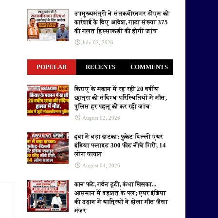
उपमुख्यमंत्री ने संतकबीरनगर डीएम को
कार्रवाई के दिए आदेश, गाटा संख्या 375
की गलत हिस्साकशी की होगी जांच
July 02, 2026
POPULAR
RECENTS
COMMENTS
किराए के मकान में रह रही 20 वर्षीय
छात्रा की संदिग्ध परिस्थितियों में मौत,
पुलिस हर पहलू की कर रही जांच
August 02, 2026
हवा में बड़ा झटका: फुकेट-दिल्ली एयर
इंडिया फ्लाइट 300 फीट नीचे गिरी, 14
लोग घायल
August 04, 2026
कान फटे, गर्दन टूटी, कंधा खिसका...
आसमान में दहशत के पल; एयर इंडिया
की उड़ान में यात्रियों ने झेला मौत जैसा
मंजर