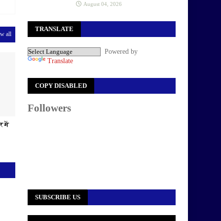
August 04, 2026
TRANSLATE
w all
Powered by
Translate
COPY DISABLED
Followers
 में
SUBSCRIBE US