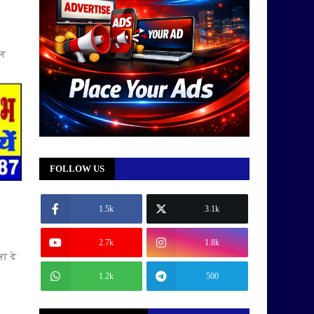
ाल
FOLLOW US
1.5k
3.1k
2.7k
1.8k
ा दे
1.2k
500