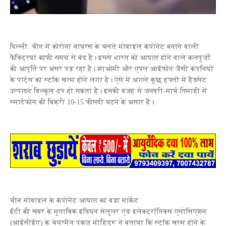
दिल्ली. चीन में कोरोना वायरस के चलते मोबाइल कंपोनेंट बनाने वाली
फैक्ट्रियां काफी समय से बंद हैं। इससे भारत को आयात होने वाले कलपुर्जों
की आपूर्ति पर असर पड़ रहा है। शाओमी और एपल आईफोन जैसी कंपनियों
के पार्ट्स का स्‍टॉक खत्‍म होने लगा है। ऐसे में अगले कुछ हफ्तों में हैंडसेट
उत्‍पादन बिल्‍कुल ठप हो सकता है। इसकी वजह से जनवरी-मार्च तिमाही में
स्‍मार्टफोन की बिक्री 10-15 फीसदी घटने के असार हैं।
चीन मोबाइल के कंपोनेंट आयात का बड़ा मार्केट
ईटी की खबर के मुताबिक इंडियन सेलुलर एंड इलेक्‍ट्रॉनिक्‍स एसोसिएशन
(आईसीईए) के चेयरमैन पंकज मोहिंद्रू ने बताया कि स्‍टॉक खत्‍म होने के