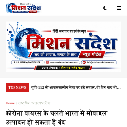
ा की संदिग्ध
यूपी-112 की आपातकालीन सेवा पर उठे सवाल, दो दिन बाद भी
22 
TOP NEWS
र रही जांच
नहीं पहुंची पीआरवी, जवाबदेही तय कौन करेगा?
'वै
Home
राष्ट्रीय /अंतरराष्ट्रीय
कोरोना वायरस के चलते भारत में मोबाइल
उत्पादन हो सकता है बंद