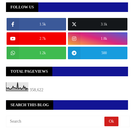
FOLLOW US
1.5k
3.1k
2.7k
1.8k
1.2k
500
TOTAL PAGEVIEWS
358,622
SEARCH THIS BLOG