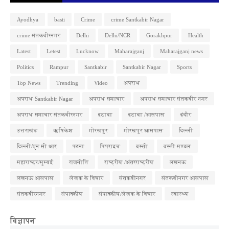
Ayodhya
basti
Crime
crime Santkabir Nagar
crime संतकबीरनगर
Delhi
Delhi/NCR
Gorakhpur
Health
Latest
Letest
Lucknow
Maharajganj
Maharajganj news
Politics
Rampur
Santkabir
Santkabir Nagar
Sports
Top News
Trending
Video
अपराध
अपराध Santkabir Nagar
अपराध समाचार
अपराध समाचार संतकबीर नगर
अपराध समाचार संतकबीरनगर
इटावा
इटावा /आसपास
इंदौर
उत्तराखंड
ऋषिकेश
गोरखपुर
गोरखपुर आसपास
दिल्ली
दिल्ली/एन सी आर
पटना
पिपराइच
बस्ती
बस्ती मण्डल
महाराष्ट्र/मुम्बई
राजनीति
राष्ट्रीय /अंतरराष्ट्रीय
लखनऊ
लखनऊ आसपास
लेखक के विचार
संतकबीनगर
संतकबीनगर आसपास
संतकबीरनगर
संपादकीय
संपादकीय/लेखक के विचार
स्वास्थ्य
विज्ञापन