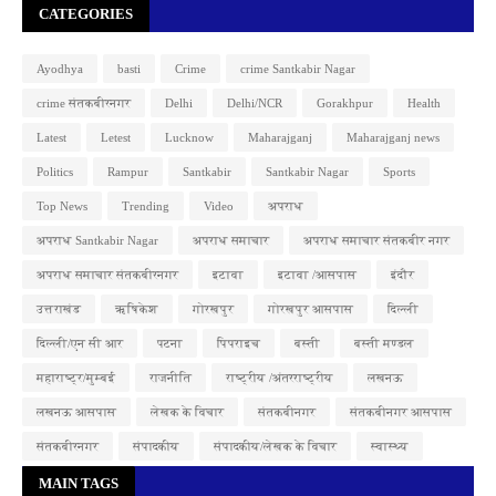
CATEGORIES
Ayodhya
basti
Crime
crime Santkabir Nagar
crime संतकबीरनगर
Delhi
Delhi/NCR
Gorakhpur
Health
Latest
Letest
Lucknow
Maharajganj
Maharajganj news
Politics
Rampur
Santkabir
Santkabir Nagar
Sports
Top News
Trending
Video
अपराध
अपराध Santkabir Nagar
अपराध समाचार
अपराध समाचार संतकबीर नगर
अपराध समाचार संतकबीरनगर
इटावा
इटावा /आसपास
इंदौर
उत्तराखंड
ऋषिकेश
गोरखपुर
गोरखपुर आसपास
दिल्ली
दिल्ली/एन सी आर
पटना
पिपराइच
बस्ती
बस्ती मण्डल
महाराष्ट्र/मुम्बई
राजनीति
राष्ट्रीय /अंतरराष्ट्रीय
लखनऊ
लखनऊ आसपास
लेखक के विचार
संतकबीनगर
संतकबीनगर आसपास
संतकबीरनगर
संपादकीय
संपादकीय/लेखक के विचार
स्वास्थ्य
MAIN TAGS