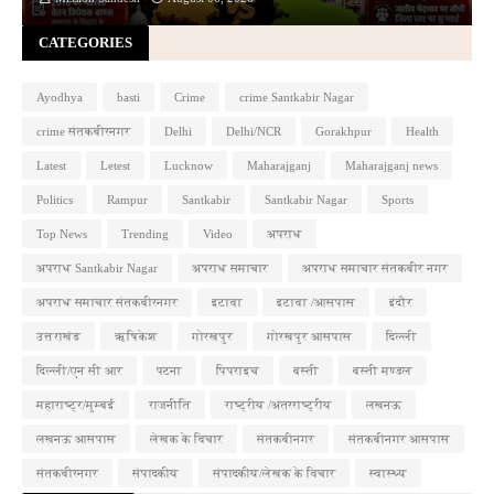
CATEGORIES
Ayodhya
basti
Crime
crime Santkabir Nagar
crime संतकबीरनगर
Delhi
Delhi/NCR
Gorakhpur
Health
Latest
Letest
Lucknow
Maharajganj
Maharajganj news
Politics
Rampur
Santkabir
Santkabir Nagar
Sports
Top News
Trending
Video
अपराध
अपराध Santkabir Nagar
अपराध समाचार
अपराध समाचार संतकबीर नगर
अपराध समाचार संतकबीरनगर
इटावा
इटावा /आसपास
इंदौर
उत्तराखंड
ऋषिकेश
गोरखपुर
गोरखपुर आसपास
दिल्ली
दिल्ली/एन सी आर
पटना
पिपराइच
बस्ती
बस्ती मण्डल
महाराष्ट्र/मुम्बई
राजनीति
राष्ट्रीय /अंतरराष्ट्रीय
लखनऊ
लखनऊ आसपास
लेखक के विचार
संतकबीनगर
संतकबीनगर आसपास
संतकबीरनगर
संपादकीय
संपादकीय/लेखक के विचार
स्वास्थ्य