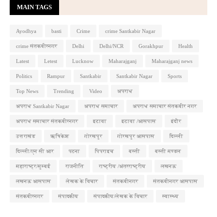
MAIN TAGS
Ayodhya
basti
Crime
crime Santkabir Nagar
crime संतकबीरनगर
Delhi
Delhi/NCR
Gorakhpur
Health
Latest
Letest
Lucknow
Maharajganj
Maharajganj news
Politics
Rampur
Santkabir
Santkabir Nagar
Sports
Top News
Trending
Video
अपराध
अपराध Santkabir Nagar
अपराध समाचार
अपराध समाचार संतकबीर नगर
अपराध समाचार संतकबीरनगर
इटावा
इटावा /आसपास
इंदौर
उत्तराखंड
ऋषिकेश
गोरखपुर
गोरखपुर आसपास
दिल्ली
दिल्ली/एन सी आर
पटना
पिपराइच
बस्ती
बस्ती मण्डल
महाराष्ट्र/मुम्बई
राजनीति
राष्ट्रीय /अंतरराष्ट्रीय
लखनऊ
लखनऊ आसपास
लेखक के विचार
संतकबीनगर
संतकबीनगर आसपास
संतकबीरनगर
संपादकीय
संपादकीय/लेखक के विचार
स्वास्थ्य