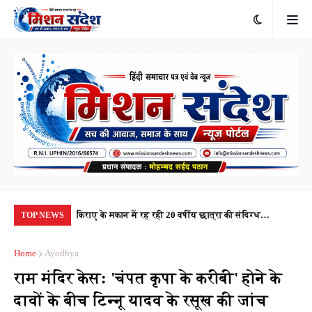
किराए के मकान में रह रही 20 वर्षीय छात्रा की संदिग्ध
यूपी-112 की आपातकालीन सेवा पर उठे सवाल, दो दिन बाद भी
22 
TOP NEWS
परिस्थितियों में मौत, पुलिस हर पहलू की कर रही जांच
नहीं पहुंची पीआरवी, जवाबदेही तय कौन करेगा?
'वै
Home
Ayodhya
राम मंदिर केस: 'चंपत कृपा के करीबी' होने के
दावों के बीच टिन्नू यादव के रसूख की जांच