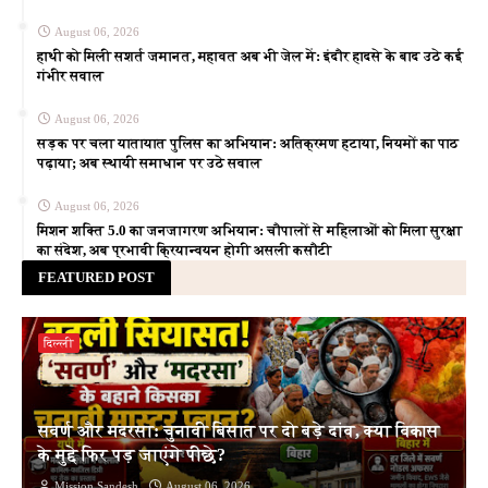
August 06, 2026
हाथी को मिली सशर्त जमानत, महावत अब भी जेल में: इंदौर हादसे के बाद उठे कई
गंभीर सवाल
August 06, 2026
सड़क पर चला यातायात पुलिस का अभियान: अतिक्रमण हटाया, नियमों का पाठ
पढ़ाया; अब स्थायी समाधान पर उठे सवाल
August 06, 2026
मिशन शक्ति 5.0 का जनजागरण अभियान: चौपालों से महिलाओं को मिला सुरक्षा
का संदेश, अब प्रभावी क्रियान्वयन होगी असली कसौटी
FEATURED POST
दिल्ली
सवर्ण और मदरसा: चुनावी बिसात पर दो बड़े दांव, क्या विकास
के मुद्दे फिर पड़ जाएंगे पीछे?
Mission Sandesh
August 06, 2026