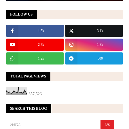
FOLLOW US
1.5k
3.1k
2.7k
1.8k
1.2k
500
TOTAL PAGEVIEWS
357,526
SEARCH THIS BLOG