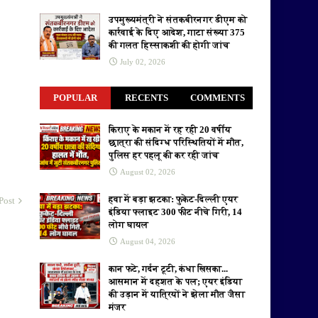
उपमुख्यमंत्री ने संतकबीरनगर डीएम को
कार्रवाई के दिए आदेश, गाटा संख्या 375
की गलत हिस्साकशी की होगी जांच
July 02, 2026
POPULAR
RECENTS
COMMENTS
किराए के मकान में रह रही 20 वर्षीय
छात्रा की संदिग्ध परिस्थितियों में मौत,
पुलिस हर पहलू की कर रही जांच
August 02, 2026
हवा में बड़ा झटका: फुकेट-दिल्ली एयर
Post
इंडिया फ्लाइट 300 फीट नीचे गिरी, 14
लोग घायल
August 04, 2026
कान फटे, गर्दन टूटी, कंधा खिसका...
आसमान में दहशत के पल; एयर इंडिया
की उड़ान में यात्रियों ने झेला मौत जैसा
मंजर