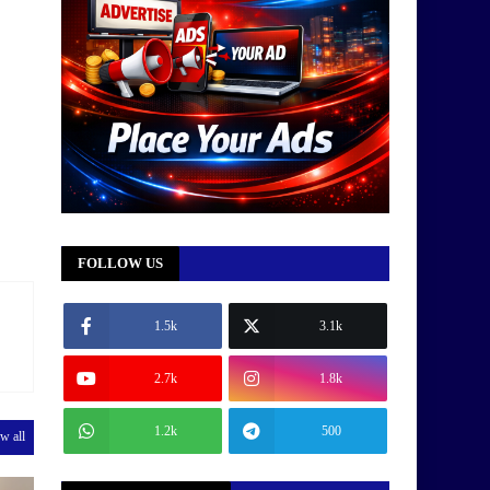
FOLLOW US
1.5k
3.1k
2.7k
1.8k
1.2k
500
w all