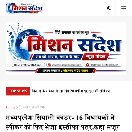
रंभ, 1.10 करोड़
किराए के मकान में रह रही 20 वर्षीय छात्रा की संदिग्ध
यूप
TOP NEWS
यता
परिस्थितियों में मौत, पुलिस हर पहलू की कर रही जांच
नही
Home
दिल्ली/एन सी आर
मध्यप्रदेश सियासी बवंडर- 16 विधायकों ने
स्पीकर को फिर भेजा इस्तीफा पत्र,कहा मंजूर