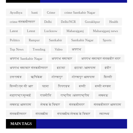
Ayodhya
basti
Crime
crime Santkabir Nagar
crime संतकबीरनगर
Delhi
Delhi/NCR
Gorakhpur
Health
Latest
Letest
Lucknow
Maharajganj
Maharajganj news
Politics
Rampur
Santkabir
Santkabir Nagar
Sports
Top News
Trending
Video
अपराध
अपराध Santkabir Nagar
अपराध समाचार
अपराध समाचार संतकबीर नगर
अपराध समाचार संतकबीरनगर
इटावा
इटावा /आसपास
इंदौर
उत्तराखंड
ऋषिकेश
गोरखपुर
गोरखपुर आसपास
दिल्ली
दिल्ली/एन सी आर
पटना
पिपराइच
बस्ती
बस्ती मण्डल
महाराष्ट्र/मुम्बई
राजनीति
राष्ट्रीय /अंतरराष्ट्रीय
लखनऊ
लखनऊ आसपास
लेखक के विचार
संतकबीनगर
संतकबीनगर आसपास
संतकबीरनगर
संपादकीय
संपादकीय/लेखक के विचार
स्वास्थ्य
MAIN TAGS