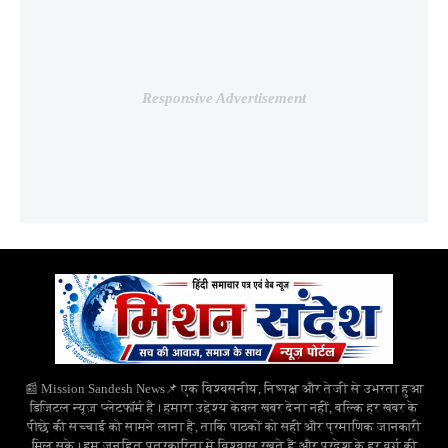
Responsive Advertisement
📰 Mission Sandesh News📌 एक विश्वसनीय, निष्पक्ष और तेजी से उभरता हुआ
डिजिटल न्यूज़ प्लेटफॉर्म है। हमारा उद्देश्य केवल खबर देना नहीं, बल्कि हर खबर के
पीछे की सच्चाई को सामने लाना है, ताकि पाठकों को सही और प्रमाणिक जानकारी
मिल सके। हम जनहित पत्रकारिता में विश्वास रखते हैं और प्रदेश के हर वर्ग की