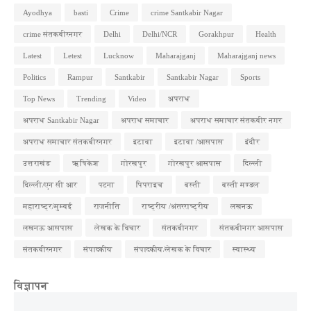
Ayodhya
basti
Crime
crime Santkabir Nagar
crime संतकबीरनगर
Delhi
Delhi/NCR
Gorakhpur
Health
Latest
Letest
Lucknow
Maharajganj
Maharajganj news
Politics
Rampur
Santkabir
Santkabir Nagar
Sports
Top News
Trending
Video
अपराध
अपराध Santkabir Nagar
अपराध समाचार
अपराध समाचार संतकबीर नगर
अपराध समाचार संतकबीरनगर
इटावा
इटावा /आसपास
इंदौर
उत्तराखंड
ऋषिकेश
गोरखपुर
गोरखपुर आसपास
दिल्ली
दिल्ली/एन सी आर
पटना
पिपराइच
बस्ती
बस्ती मण्डल
महाराष्ट्र/मुम्बई
राजनीति
राष्ट्रीय /अंतरराष्ट्रीय
लखनऊ
लखनऊ आसपास
लेखक के विचार
संतकबीनगर
संतकबीनगर आसपास
संतकबीरनगर
संपादकीय
संपादकीय/लेखक के विचार
स्वास्थ्य
विज्ञापन