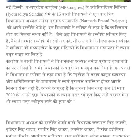
नई दिल्ली: मध्यप्रदेश कांग्रेस (MP Congress) के ज्योतिरादित्य सिंधिया
(Jyotiraditya Scindia) खेमे के 16 बागी विधायकों ने एक बार फिर
विधानसभा अध्यक्ष नर्मदा प्रसाद प्रजापति (Narmada Prasad Prajapati)
को अपने इस्तीफे भेजे हैं. इन विधायकों ने स्पीकर से कहा है कि व्यक्तिगत
तौर पर मिलना संभव नहीं है. जैसे छह विधायकों के इस्तीफे स्वीकार किए
हैं, वैसे ही हमारे इस्तीफे भी स्वीकार करें. गौरतलब है कि विधानसभा स्पीकर
ने शनिवार को मध्यप्रदेश के छह मंत्रियों के विधानसभा सदस्यता से त्याग
पत्र मंजूर कर लिए हैं.
काग्रेस के बागी विधायकों ने विधानसभा अध्यक्ष नर्मदा प्रसाद प्रजापति
को पत्र लिखे हैं. सभी विधायकों के पत्रों का मजमून एक जैसा है. इन पत्रों
में विधानसभा स्पीकर से कहा गया है कि ''प्रदेश में खराब कानून व्यवस्था
और अनिश्चितता के वातावरण में स्वयं प्रत्यक्ष उपस्थित होकर आपसे
मिलना संभव नहीं है. आपसे आग्रह है कि कृपया जिस तरह कल 14 मार्च
2020 को आपने छह विधायकों के त्याग पत्र स्वीकृत किए उसी प्रकार मेरा
भी त्याग पत्र स्वीकृत करने की कृपा करें.''
विधानसभा अध्यक्ष को इस्तीफे भेजने वाले विधायक जजपाल सिंह जज्जी,
बृजेंद्र सिंह यादव, रणवीर सिंह जाटव, कमलेश जाटव, गिर्राज दंडोतिया,
मनोज चौधरी, आरपीएस भदौरिया, रक्षा सरौनिया, सुरेश धाकड़, राज्यवर्धन