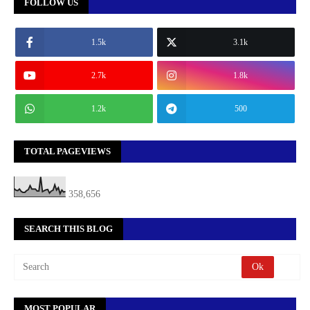
FOLLOW US
1.5k
3.1k
2.7k
1.8k
1.2k
500
TOTAL PAGEVIEWS
358,656
SEARCH THIS BLOG
MOST POPULAR