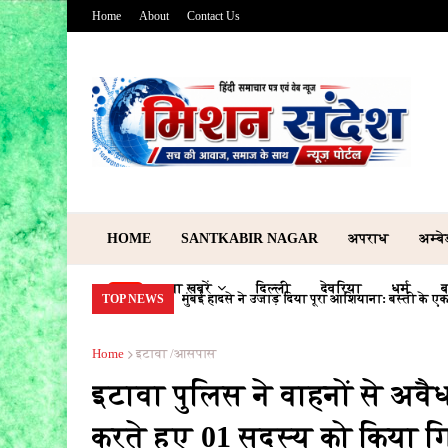
Home
About
Contact Us
HOME
SANTKABIR NAGAR
अपराध
अम्ब
ताजा खबरें
दिल्ली
देवरिया
धर्म
ब
मुंबई हादसे ने उजाड़ दिया पूरा आशियाना: बस्ती के 
TOP NEWS
Home
इटावा /आसपास
इटावा पुलिस ने वाहनों से अवै
करते हुए 01 सदस्य को किया ग