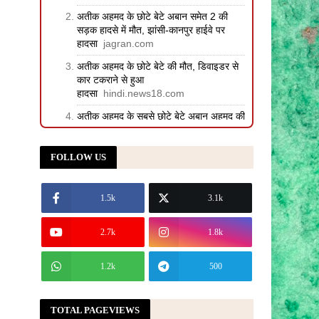
अतीक अहमद के छोटे बेटे अबान समेत 2 की
सड़क हादसे में मौत, झांसी-कानपुर हाईवे पर
हादसा
jagran.com
अतीक अहमद के छोटे बेटे की मौत, डिवाइडर से
कार टकराने से हुआ
हादसा
hindi.news18.com
अतीक अहमद के सबसे छोटे बेटे अबान अहमद की
एक्सीडेंट में मौत, प्रयागराज में डिवाइडर से
टकराकर पलटी कार
ndtv.in
FOLLOW US
अतीक का सबसे छोटा बेटा, भड़काऊ रील डालने
का आरोपी: कौन था अबान? जिसकी मौत के बाद
फिर चर्चा में आया माफिया पर...
Dainik
1.5k
3.1k
Bhaskar
2.7k
1.8k
झारखंड छात्र आंदोलन: देवेंद्र नाथ महतो के
अनशन का पांचवां दिन, कैसी है तबीयत - BBC
1.2k
500
झारखंड छात्र आंदोलन: देवेंद्र नाथ महतो के
अनशन का पांचवां दिन, कैसी है तबीयत
BBC
TOTAL PAGEVIEWS
झारखंड में प्रदर्शनकारी छात्र सरकार से बातचीत