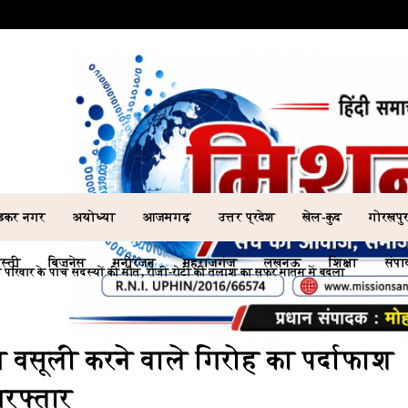
ेडकर नगर
अयोध्या
आजमगढ़
उत्तर प्रदेश
खेल-कुद
गोरखपु
स्ती
बिज़नेस
मनोरंजन
महराजगंज
लखनऊ
शिक्षा
संप
एक परिवार के पांच सदस्यों की मौत, रोजी-रोटी की तलाश का सफर मातम में बदला
ध वसूली करने वाले गिरोह का पर्दाफाश
िरफ्तार