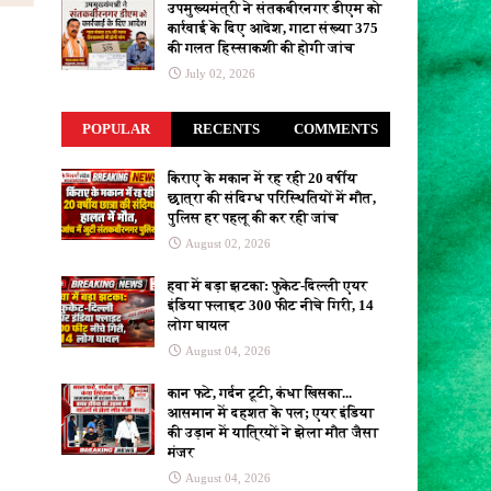
उपमुख्यमंत्री ने संतकबीरनगर डीएम को
शेख़ हसीना की प्रेस कॉन्फ़्रेंस से भारत के ख़िलाफ़
कार्रवाई के दिए आदेश, गाटा संख्या 375
बांग्लादेश में भारी ग़ुस्सा
BBC
की गलत हिस्साकशी की होगी जांच
बांग्लादेश में क्रिकेटर शाकिब अल-हसन के घर
July 02, 2026
पर हमला: पत्थर-पेट्रोल बम फेंके; शेख हसीना के
इवेंट में शामिल हो...
Dainik Bhaskar
POPULAR
RECENTS
COMMENTS
बांग्लादेश सरकार चिढ़ी, क्रिकेटर शाकिब के घर
पर अटैक... शेख हसीना के 'कैमरा बंद' भाषण के
किराए के मकान में रह रही 20 वर्षीय
बाद क्या-क्या हुआ
Aaj Tak News
छात्रा की संदिग्ध परिस्थितियों में मौत,
पुलिस हर पहलू की कर रही जांच
हमारा अपमान किया… भारत पर भड़क गया
August 02, 2026
बांग्लादेश; शेख हसीना की प्रेस कॉन्फ्रेंस से
नाराज, National Hindi
हवा में बड़ा झटका: फुकेट-दिल्ली एयर
News
Hindustan
इंडिया फ्लाइट 300 फीट नीचे गिरी, 14
लोग घायल
आज का तुला राशिफल 6 अगस्त: काम में छवि
August 04, 2026
मजबूत करने का मौका, सूर्य, बुध, गुरु का असर -
Hindustan
कान फटे, गर्दन टूटी, कंधा खिसका...
आसमान में दहशत के पल; एयर इंडिया
आज का तुला राशिफल 6 अगस्त: काम में छवि
की उड़ान में यात्रियों ने झेला मौत जैसा
मजबूत करने का मौका, सूर्य, बुध, गुरु का
मंजर
असर
Hindustan
August 04, 2026