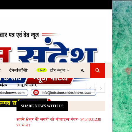
र
टेक्नॉलॉजी
टॉप न्यूज
ादकीय
सिद्धार्थ नगर
किराए के मकान में 
SHARE NEWS WITH US
अपने क्षेत्र की खबरों को मोबाइल नंबर- 9454001238
पर भेजे।