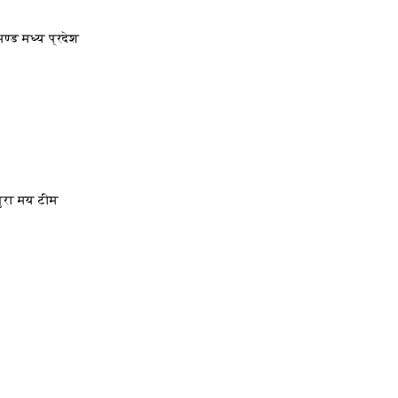
िण्ड मध्य प्रदेश
बढपुरा मय टीम