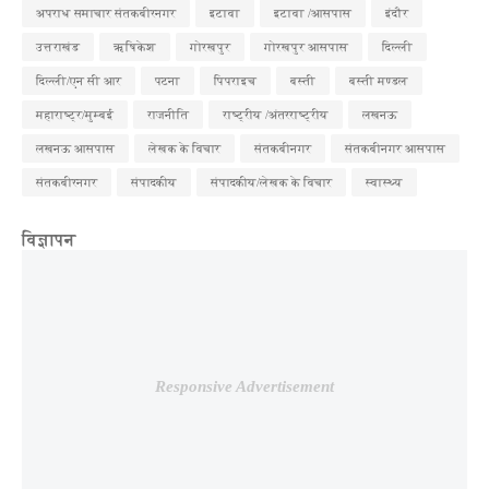
अपराध समाचार संतकबीरनगर
इटावा
इटावा /आसपास
इंदौर
उत्तराखंड
ऋषिकेश
गोरखपुर
गोरखपुर आसपास
दिल्ली
दिल्ली/एन सी आर
पटना
पिपराइच
बस्ती
बस्ती मण्डल
महाराष्ट्र/मुम्बई
राजनीति
राष्ट्रीय /अंतरराष्ट्रीय
लखनऊ
लखनऊ आसपास
लेखक के विचार
संतकबीनगर
संतकबीनगर आसपास
संतकबीरनगर
संपादकीय
संपादकीय/लेखक के विचार
स्वास्थ्य
विज्ञापन
Responsive Advertisement