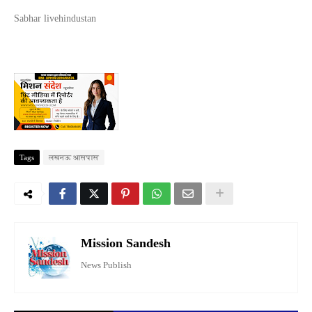
Sabhar livehindustan
Tags
लखनऊ आसपास
Mission Sandesh
News Publish