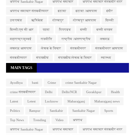
अपराध Santkabir Nagar
अपराध समाचार
अपराध समाचार संतकबीर नगर
अपराध समाचार संतकबीरनगर
इटावा
इटावा /आसपास
इंदौर
उत्तराखंड
ऋषिकेश
गोरखपुर
गोरखपुर आसपास
दिल्ली
दिल्ली/एन सी आर
पटना
पिपराइच
बस्ती
बस्ती मण्डल
महाराष्ट्र/मुम्बई
राजनीति
राष्ट्रीय /अंतरराष्ट्रीय
लखनऊ
लखनऊ आसपास
लेखक के विचार
संतकबीनगर
संतकबीनगर आसपास
संतकबीरनगर
संपादकीय
संपादकीय/लेखक के विचार
स्वास्थ्य
MAIN TAGS
Ayodhya
basti
Crime
crime Santkabir Nagar
crime संतकबीरनगर
Delhi
Delhi/NCR
Gorakhpur
Health
Latest
Letest
Lucknow
Maharajganj
Maharajganj news
Politics
Rampur
Santkabir
Santkabir Nagar
Sports
Top News
Trending
Video
अपराध
अपराध Santkabir Nagar
अपराध समाचार
अपराध समाचार संतकबीर नगर