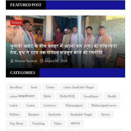
FEATURED POST
Politics
चुनावी आहट के बीच बेलहर में अपना दल (एस) की सक्रियता
तेज, बूथ से गांव तक संगठन मजबूत करने की रणनीति
Mission Sandesh
August 08, 2026
CATEGORIES
Ayodhya
basti
Crime
crime Santkabir Nagar
crime संतकबीरनगर
Delhi
Delhi/NCR
Gorakhpur
Health
Latest
Letest
Lucknow
Maharajganj
Maharajganj news
Politics
Rampur
Santkabir
Santkabir Nagar
Sports
Top News
Trending
Video
अपराध