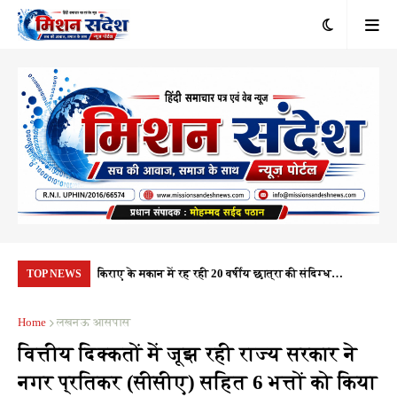
रंभ, 1.10 करोड़
किराए के मकान में रह रही 20 वर्षीय छात्रा की संदिग्ध
यूप
TOP NEWS
यता
परिस्थितियों में मौत, पुलिस हर पहलू की कर रही जांच
नही
Home
लखनऊ आसपास
वित्तीय दिक्कतों में जूझ रही राज्य सरकार ने
नगर प्रतिकर (सीसीए) सहित 6 भत्तों को किया