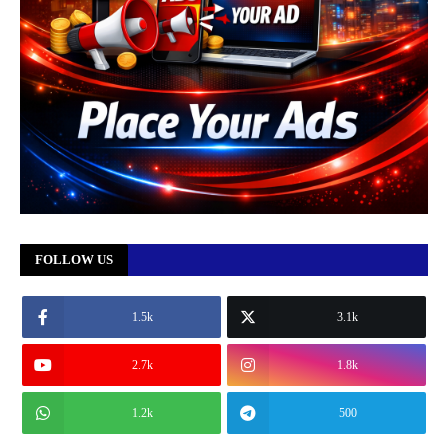
FOLLOW US
1.5k
3.1k
2.7k
1.8k
1.2k
500