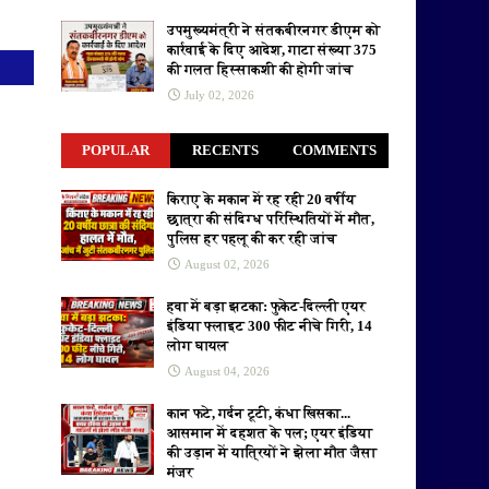
उपमुख्यमंत्री ने संतकबीरनगर डीएम को
कार्रवाई के दिए आदेश, गाटा संख्या 375
की गलत हिस्साकशी की होगी जांच
July 02, 2026
POPULAR
RECENTS
COMMENTS
किराए के मकान में रह रही 20 वर्षीय
छात्रा की संदिग्ध परिस्थितियों में मौत,
पुलिस हर पहलू की कर रही जांच
August 02, 2026
हवा में बड़ा झटका: फुकेट-दिल्ली एयर
इंडिया फ्लाइट 300 फीट नीचे गिरी, 14
लोग घायल
August 04, 2026
कान फटे, गर्दन टूटी, कंधा खिसका...
आसमान में दहशत के पल; एयर इंडिया
की उड़ान में यात्रियों ने झेला मौत जैसा
मंजर