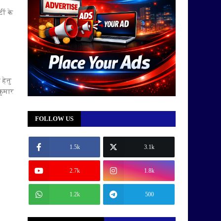
टी के
हेतु
कुमार
FOLLOW US
1.5k
3.1k
2.7k
1.8k
1.2k
500