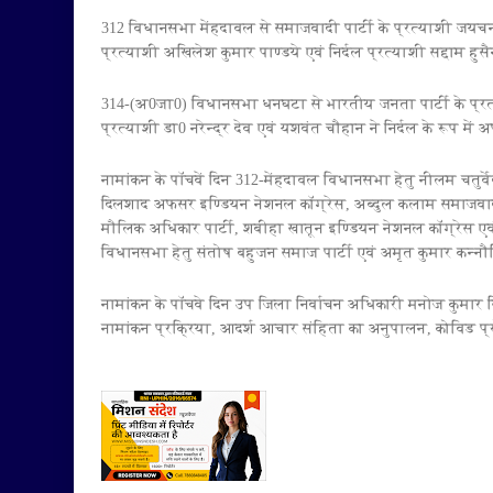
312 विधानसभा मेंहदावल से समाजवादी पार्टी के प्रत्याशी जयचन्
प्रत्याशी अखिलेश कुमार पाण्डये एवं निर्दल प्रत्याशी सद्दाम ह
314-(अ0जा0) विधानसभा धनघटा से भारतीय जनता पार्टी के प्रत्याश
प्रत्याशी डा0 नरेन्द्र देव एवं यशवंत चौहान ने निर्दल के रूप मे
नामांकन के पॉचवें दिन 312-मेंहदावल विधानसभा हेतु नीलम चतुर्व
दिलशाद अफसर इण्डियन नेशनल कॉग्रेस, अब्दुल कलाम समाजवादी 
मौलिक अधिकार पार्टी, शबीहा खातून इण्डियन नेशनल कॉग्रेस एवं 
विधानसभा हेतु संतोष बहुजन समाज पार्टी एवं अमृत कुमार कन्नौ
नामांकन के पॉचवे दिन उप जिला निर्वाचन अधिकारी मनोज कुमार सिं
नामांकन प्रक्रिया, आदर्श आचार संहिता का अनुपालन, कोविड प्र