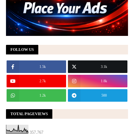
FOLLOW US
1.5k
3.1k
2.7k
1.8k
1.2k
500
TOTAL PAGEVIEWS
357,767