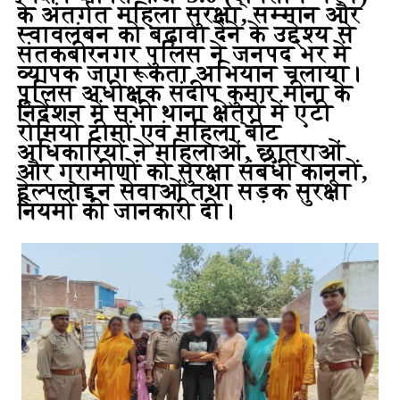
के अंतर्गत महिला सुरक्षा, सम्मान और
स्वावलंबन को बढ़ावा देने के उद्देश्य से
संतकबीरनगर पुलिस ने जनपद भर में
व्यापक जागरूकता अभियान चलाया।
पुलिस अधीक्षक
संदीप कुमार मीना
के
निर्देशन में सभी थाना क्षेत्रों में एंटी
रोमियो टीमों एवं महिला बीट
अधिकारियों ने महिलाओं, छात्राओं
और ग्रामीणों को सुरक्षा संबंधी कानूनों,
हेल्पलाइन सेवाओं तथा सड़क सुरक्षा
नियमों की जानकारी दी।