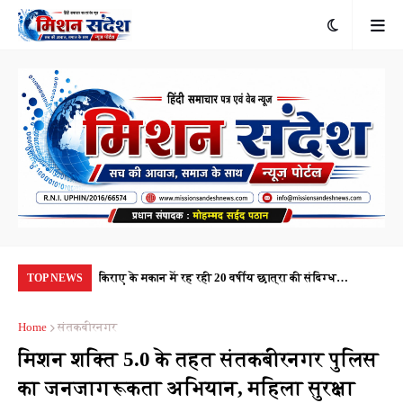
रंभ, 1.10 करोड़
किराए के मकान में रह रही 20 वर्षीय छात्रा की संदिग्ध
यूप
TOP NEWS
यता
परिस्थितियों में मौत, पुलिस हर पहलू की कर रही जांच
नही
Home
संतकबीरनगर
मिशन शक्ति 5.0 के तहत संतकबीरनगर पुलिस
का जनजागरूकता अभियान, महिला सुरक्षा