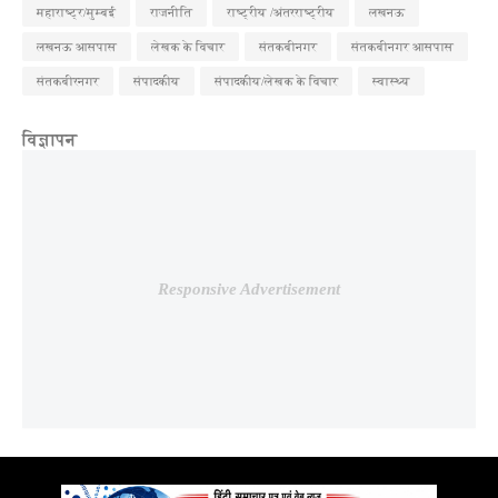
महाराष्ट्र/मुम्बई
राजनीति
राष्ट्रीय /अंतरराष्ट्रीय
लखनऊ
लखनऊ आसपास
लेखक के विचार
संतकबीनगर
संतकबीनगर आसपास
संतकबीरनगर
संपादकीय
संपादकीय/लेखक के विचार
स्वास्थ्य
विज्ञापन
Responsive Advertisement