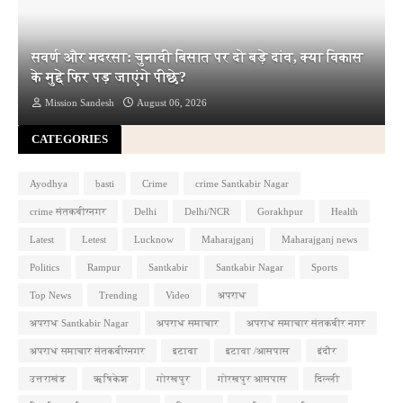
सवर्ण और मदरसा: चुनावी बिसात पर दो बड़े दांव, क्या विकास
के मुद्दे फिर पड़ जाएंगे पीछे?
Mission Sandesh
August 06, 2026
CATEGORIES
Ayodhya
basti
Crime
crime Santkabir Nagar
crime संतकबीरनगर
Delhi
Delhi/NCR
Gorakhpur
Health
Latest
Letest
Lucknow
Maharajganj
Maharajganj news
Politics
Rampur
Santkabir
Santkabir Nagar
Sports
Top News
Trending
Video
अपराध
अपराध Santkabir Nagar
अपराध समाचार
अपराध समाचार संतकबीर नगर
अपराध समाचार संतकबीरनगर
इटावा
इटावा /आसपास
इंदौर
उत्तराखंड
ऋषिकेश
गोरखपुर
गोरखपुर आसपास
दिल्ली