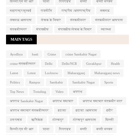
दिल्ली/एन सी आर
पटना
पिपराइच
बस्ती
बस्ती मण्डल
महाराष्ट्र/मुम्बई
राजनीति
राष्ट्रीय /अंतरराष्ट्रीय
लखनऊ
लखनऊ आसपास
लेखक के विचार
संतकबीनगर
संतकबीनगर आसपास
संतकबीरनगर
संपादकीय
संपादकीय/लेखक के विचार
स्वास्थ्य
MAIN TAGS
Ayodhya
basti
Crime
crime Santkabir Nagar
crime संतकबीरनगर
Delhi
Delhi/NCR
Gorakhpur
Health
Latest
Letest
Lucknow
Maharajganj
Maharajganj news
Politics
Rampur
Santkabir
Santkabir Nagar
Sports
Top News
Trending
Video
अपराध
अपराध Santkabir Nagar
अपराध समाचार
अपराध समाचार संतकबीर नगर
अपराध समाचार संतकबीरनगर
इटावा
इटावा /आसपास
इंदौर
उत्तराखंड
ऋषिकेश
गोरखपुर
गोरखपुर आसपास
दिल्ली
दिल्ली/एन सी आर
पटना
पिपराइच
बस्ती
बस्ती मण्डल