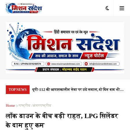
ा की संदिग्ध
यूपी-112 की आपातकालीन सेवा पर उठे सवाल, दो दिन बाद भी
22 
TOP NEWS
र रही जांच
नहीं पहुंची पीआरवी, जवाबदेही तय कौन करेगा?
'वै
Home
राष्ट्रीय /अंतरराष्ट्रीय
लॉक डाउन के बीच बड़ी राहत, LPG सिलेंडर
के दाम हुए कम