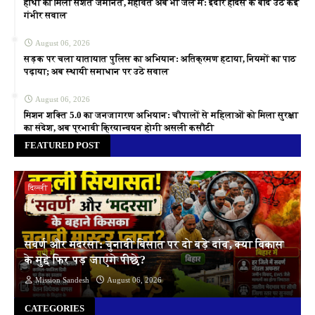
हाथी को मिली सशर्त जमानत, महावत अब भी जेल में: इंदौर हादसे के बाद उठे कई
गंभीर सवाल
August 06, 2026
सड़क पर चला यातायात पुलिस का अभियान: अतिक्रमण हटाया, नियमों का पाठ
पढ़ाया; अब स्थायी समाधान पर उठे सवाल
August 06, 2026
मिशन शक्ति 5.0 का जनजागरण अभियान: चौपालों से महिलाओं को मिला सुरक्षा
का संदेश, अब प्रभावी क्रियान्वयन होगी असली कसौटी
FEATURED POST
दिल्ली
सवर्ण और मदरसा: चुनावी बिसात पर दो बड़े दांव, क्या विकास
के मुद्दे फिर पड़ जाएंगे पीछे?
Mission Sandesh
August 06, 2026
CATEGORIES