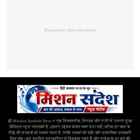
Responsive Advertisement
📰 Mission Sandesh News📌 एक विश्वसनीय, निष्पक्ष और तेजी से उभरता हुआ
डिजिटल न्यूज़ प्लेटफॉर्म है। हमारा उद्देश्य केवल खबर देना नहीं, बल्कि हर खबर के
पीछे की सच्चाई को सामने लाना है, ताकि पाठकों को सही और प्रमाणिक जानकारी
मिल सके। हम जनहित पत्रकारिता में विश्वास रखते हैं और प्रदेश के हर वर्ग की