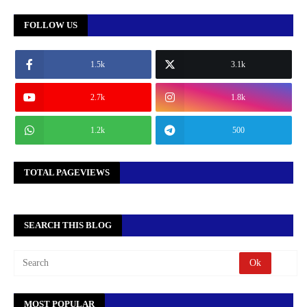
FOLLOW US
1.5k
3.1k
2.7k
1.8k
1.2k
500
TOTAL PAGEVIEWS
SEARCH THIS BLOG
MOST POPULAR