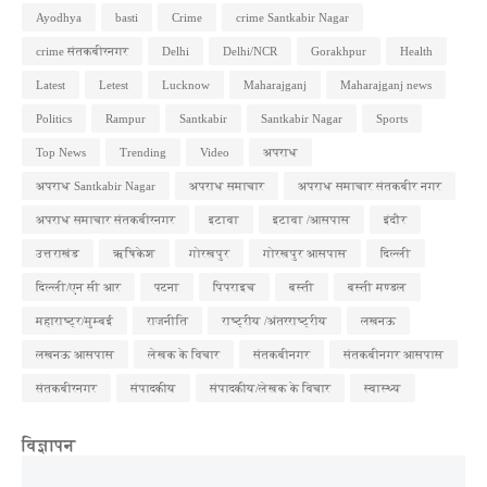
Ayodhya
basti
Crime
crime Santkabir Nagar
crime संतकबीरनगर
Delhi
Delhi/NCR
Gorakhpur
Health
Latest
Letest
Lucknow
Maharajganj
Maharajganj news
Politics
Rampur
Santkabir
Santkabir Nagar
Sports
Top News
Trending
Video
अपराध
अपराध Santkabir Nagar
अपराध समाचार
अपराध समाचार संतकबीर नगर
अपराध समाचार संतकबीरनगर
इटावा
इटावा /आसपास
इंदौर
उत्तराखंड
ऋषिकेश
गोरखपुर
गोरखपुर आसपास
दिल्ली
दिल्ली/एन सी आर
पटना
पिपराइच
बस्ती
बस्ती मण्डल
महाराष्ट्र/मुम्बई
राजनीति
राष्ट्रीय /अंतरराष्ट्रीय
लखनऊ
लखनऊ आसपास
लेखक के विचार
संतकबीनगर
संतकबीनगर आसपास
संतकबीरनगर
संपादकीय
संपादकीय/लेखक के विचार
स्वास्थ्य
विज्ञापन