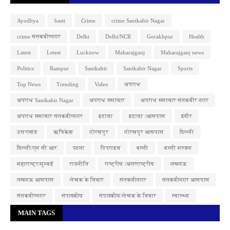
Ayodhya
basti
Crime
crime Santkabir Nagar
crime संतकबीरनगर
Delhi
Delhi/NCR
Gorakhpur
Health
Latest
Letest
Lucknow
Maharajganj
Maharajganj news
Politics
Rampur
Santkabir
Santkabir Nagar
Sports
Top News
Trending
Video
अपराध
अपराध Santkabir Nagar
अपराध समाचार
अपराध समाचार संतकबीर नगर
अपराध समाचार संतकबीरनगर
इटावा
इटावा /आसपास
इंदौर
उत्तराखंड
ऋषिकेश
गोरखपुर
गोरखपुर आसपास
दिल्ली
दिल्ली/एन सी आर
पटना
पिपराइच
बस्ती
बस्ती मण्डल
महाराष्ट्र/मुम्बई
राजनीति
राष्ट्रीय /अंतरराष्ट्रीय
लखनऊ
लखनऊ आसपास
लेखक के विचार
संतकबीनगर
संतकबीनगर आसपास
संतकबीरनगर
संपादकीय
संपादकीय/लेखक के विचार
स्वास्थ्य
MAIN TAGS