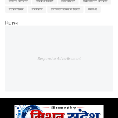
लखनऊ आसपास
लेखक के विचार
संतकबीनगर
संतकबीनगर आसपास
संतकबीरनगर
संपादकीय
संपादकीय/लेखक के विचार
स्वास्थ्य
विज्ञापन
Responsive Advertisement