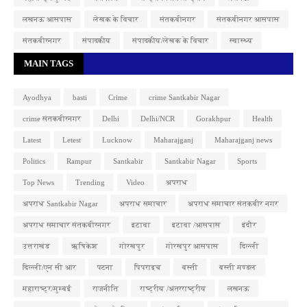
लखनऊ आसपास
लेखक के विचार
संतकबीनगर
संतकबीनगर आसपास
संतकबीरनगर
संपादकीय
संपादकीय/लेखक के विचार
स्वास्थ्य
MAIN TAGS
Ayodhya
basti
Crime
crime Santkabir Nagar
crime संतकबीरनगर
Delhi
Delhi/NCR
Gorakhpur
Health
Latest
Letest
Lucknow
Maharajganj
Maharajganj news
Politics
Rampur
Santkabir
Santkabir Nagar
Sports
Top News
Trending
Video
अपराध
अपराध Santkabir Nagar
अपराध समाचार
अपराध समाचार संतकबीर नगर
अपराध समाचार संतकबीरनगर
इटावा
इटावा /आसपास
इंदौर
उत्तराखंड
ऋषिकेश
गोरखपुर
गोरखपुर आसपास
दिल्ली
दिल्ली/एन सी आर
पटना
पिपराइच
बस्ती
बस्ती मण्डल
महाराष्ट्र/मुम्बई
राजनीति
राष्ट्रीय /अंतरराष्ट्रीय
लखनऊ