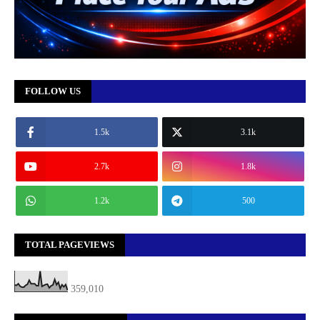
FOLLOW US
1.5k
3.1k
2.7k
1.8k
1.2k
500
TOTAL PAGEVIEWS
359,010