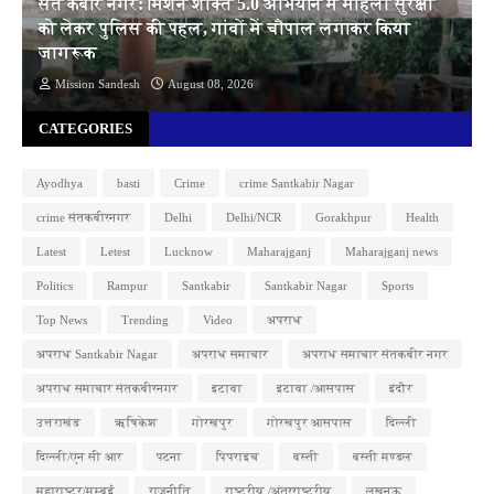
संत कबीर नगर: मिशन शक्ति 5.0 अभियान में महिला सुरक्षा
को लेकर पुलिस की पहल, गांवों में चौपाल लगाकर किया
जागरूक
Mission Sandesh
August 08, 2026
CATEGORIES
Ayodhya
basti
Crime
crime Santkabir Nagar
crime संतकबीरनगर
Delhi
Delhi/NCR
Gorakhpur
Health
Latest
Letest
Lucknow
Maharajganj
Maharajganj news
Politics
Rampur
Santkabir
Santkabir Nagar
Sports
Top News
Trending
Video
अपराध
अपराध Santkabir Nagar
अपराध समाचार
अपराध समाचार संतकबीर नगर
अपराध समाचार संतकबीरनगर
इटावा
इटावा /आसपास
इंदौर
उत्तराखंड
ऋषिकेश
गोरखपुर
गोरखपुर आसपास
दिल्ली
दिल्ली/एन सी आर
पटना
पिपराइच
बस्ती
बस्ती मण्डल
महाराष्ट्र/मुम्बई
राजनीति
राष्ट्रीय /अंतरराष्ट्रीय
लखनऊ