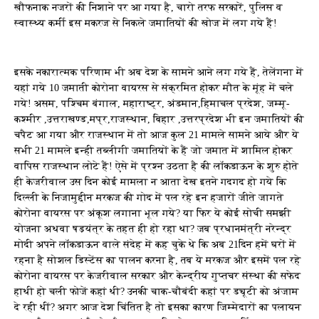
खौफनाक नजरों की निशाने पर आ गया है, चारो तरफ सरकारें, पुलिस व
स्वास्थ्य कर्मी इस मकरज से निकले जमातियों की खोज में लग गये हैं!
इसके नकारात्मक परिणाम भी अब देश के सामने आने लग गये हैं, तेलेंगना में
यहां गये 10 जमाती कोरोना वायरस से संक्रमित होकर मौत के मूंह में चले
गये! असम, पश्चिम बंगाल, महाराष्ट्र, अंडमान,हिमाचल प्रदेश, जम्मू-
कश्मीर ,उत्तराखण्ड,मप्र,राजस्थान, बिहार ,उत्तरप्रदेश भी इन जमातियों की
चपैट आ गया और राजस्थान में तो आज कुल 21 मामले सामने आये और ये
सभी 21 मामले इन्ही तब्लीगी जमातियों के हैं जो जमात में शामिल होकर
वापिस राजस्थान लोटे हैं! ऐसे में प्रश्न उठता है की लाॅकडाऊन के शुरु होते
ही केजरीवाल उस दिन कोई मामला न आता देख इतने गदगद हो गये कि
दिल्ली के निजामुद्दीन मरकज की गोद में पल रहे इन हजारों जीते जागते
कोरोना वायरस पर अंकूश लगाना भूल गये? या फिर ये कोई सोची समझी
योजना अथवा षड़यंत्र के तहत ही हो रहा था? जब प्रधानमंत्री नरेन्द्र
मोदी अपने लाॅकडाऊन वाले संदेह में कह चुके थे कि अब 21दिन हमें घरों में
रहना है सोशल डिस्टेंस का पालन करना है, तब ये मरकज और इसमें पल रहे
कोरोना वायरस पर केजरीवाल सरकार और केन्द्रीय गुप्तचर संस्था की सफेद
हाथी हो चली फोजें कहां थी? उनकी चाक-चौबंदी कहां पर ड्यूटी को अंजाम
दे रही थीं? अगर आज देश चिंतित है तो इसका कारण जिम्मेदारों का पलायन