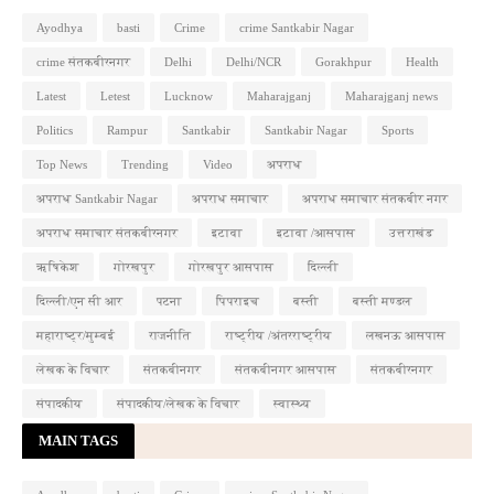
Ayodhya
basti
Crime
crime Santkabir Nagar
crime संतकबीरनगर
Delhi
Delhi/NCR
Gorakhpur
Health
Latest
Letest
Lucknow
Maharajganj
Maharajganj news
Politics
Rampur
Santkabir
Santkabir Nagar
Sports
Top News
Trending
Video
अपराध
अपराध Santkabir Nagar
अपराध समाचार
अपराध समाचार संतकबीर नगर
अपराध समाचार संतकबीरनगर
इटावा
इटावा /आसपास
उत्तराखंड
ऋषिकेश
गोरखपुर
गोरखपुर आसपास
दिल्ली
दिल्ली/एन सी आर
पटना
पिपराइच
बस्ती
बस्ती मण्डल
महाराष्ट्र/मुम्बई
राजनीति
राष्ट्रीय /अंतरराष्ट्रीय
लखनऊ आसपास
लेखक के विचार
संतकबीनगर
संतकबीनगर आसपास
संतकबीरनगर
संपादकीय
संपादकीय/लेखक के विचार
स्वास्थ्य
MAIN TAGS