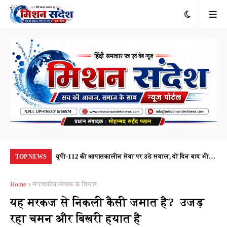
यूपी-112 की आपातकालीन सेवा पर उठे सवाल, दो दिन बाद भी
22 मिनट तक फोन पर सुनता रहा मंगेतर... फिर आया मैसेज—
जन्
TOP NEWS
नहीं पहुंची पीआरवी, जवाबदेही तय कौन करेगा?
'वैशू अब नहीं रही', नासिक की दिल दहला देने वाली वारदात
के 
Home
संपादकीय/लेखक के विचार
यह मरकज से निकली कैसी जमात है? उजड़
रहा चमन और बिखरी हयात है