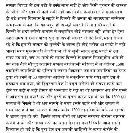
सरकार विपदा की इस घड़ी में उनके साथ खड़ी है और किसी प्रकार की जरुरत
की चीजों और रसद की कोई कमी नहीं आगे देगी! केजरीवाल ने इसके साथ
ही बड़े आत्म विश्वास के लहजे में दिल्ली की जनता को संवाददाता सम्मेलन
के माध्यम से कहा कि यह बहुत ही अच्छी खबर है कि गत 40 घण्टों में
दिल्ली के अंदर करोनो वायरस से संक्रमित कोई मामला नहीं आया है! ऐसा
कहते समय वे इसका श्रेय खुद या अपनी सरकार को देते दिखे, मानो वे कह
रहे थे कि हमारी सरकार की मुस्तैदी के कारण ही कोई मरीज 40 घण्टों में नहीं
आया! मगर मुख्यमंत्री केजरीवाल की ये खुशी मात्र कुछ घण्टों में उस
समय उड़ गई, जब 29 मार्च को साउथ दिल्ली के हजरत निजामुद्दीन थाने की
एन नाक नीचे मौजुद अलामी मरकज बंग्लेवाली मस्जिद में से करीबन 1500
तब्गीली जमातियों को पुलिस ने जबरन निकाला! जब इन जमातियों का टेस्ट
हुया तो इनमें से 53 जानलेवा कोरोना के संक्रमित पाये गये! सारे देश में
हड़कम्प मच गया, जो हिंदुस्तान देश में बढ़ते मरीजों की संख्या काफी कम
होने पर कहीं न कहीं ईश्वर को धन्यवाद दे रहा था वो अचानक भय और गुस्से
से आंक्रांत हो गया! भय और गुस्से का दूसरा कारण यह भी था कि 1500 इस
मकरज में निकले वे तो अब सामने थे मगर इससे पहले धर्म और जमात में
सम्मलित होने यहां मरकज में आये करीब 1500 लोग देश के विभिन्न राज्यों
में जाकर गुम हो गये! जिनके कारण मौतों का अदृष्य सरगना कोरोना वायरस
के नंगे नाचने और तांडव करने का खतरा पैदा हो गया! स्थिति आज इतनी
विकराल हो गई है कि पूरा देश इन जमाती जाहिलों के कारण कोरोने की