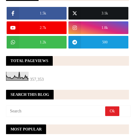
1.5k
3.1k
2.7k
1.8k
1.2k
500
TOTAL PAGEVIEWS
357,353
SEARCH THIS BLOG
MOST POPULAR