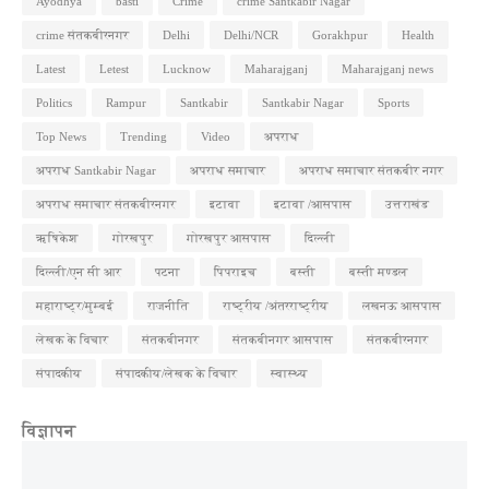
Ayodhya
basti
Crime
crime Santkabir Nagar
crime संतकबीरनगर
Delhi
Delhi/NCR
Gorakhpur
Health
Latest
Letest
Lucknow
Maharajganj
Maharajganj news
Politics
Rampur
Santkabir
Santkabir Nagar
Sports
Top News
Trending
Video
अपराध
अपराध Santkabir Nagar
अपराध समाचार
अपराध समाचार संतकबीर नगर
अपराध समाचार संतकबीरनगर
इटावा
इटावा /आसपास
उत्तराखंड
ऋषिकेश
गोरखपुर
गोरखपुर आसपास
दिल्ली
दिल्ली/एन सी आर
पटना
पिपराइच
बस्ती
बस्ती मण्डल
महाराष्ट्र/मुम्बई
राजनीति
राष्ट्रीय /अंतरराष्ट्रीय
लखनऊ आसपास
लेखक के विचार
संतकबीनगर
संतकबीनगर आसपास
संतकबीरनगर
संपादकीय
संपादकीय/लेखक के विचार
स्वास्थ्य
विज्ञापन