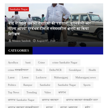
Santkabir Nagar
बाढ़ से पहले जमीनी तैयारियों की पड़ताल: यूएनडीपी और
राज्य आपदा प्रबंधन टीम ने संवेदनशील क्षेत्रों का किया
निरीक्षण
Mission Sandesh
August 07, 2026
CATEGORIES
Ayodhya
basti
Crime
crime Santkabir Nagar
crime संतकबीरनगर
Delhi
Delhi/NCR
Gorakhpur
Health
Latest
Letest
Lucknow
Maharajganj
Maharajganj news
Politics
Rampur
Santkabir
Santkabir Nagar
Sports
Top News
Trending
Video
अपराध
अपराध Santkabir Nagar
अपराध समाचार
अपराध समाचार संतकबीर नगर
अपराध समाचार संतकबीरनगर
इटावा
इटावा /आसपास
इंदौर