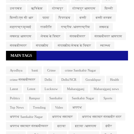
उत्तराखंड
ऋषिकेश
गोरखपुर
गोरखपुर आसपास
दिल्ली
दिल्ली/एन सी आर
पटना
पिपराइच
बस्ती
बस्ती मण्डल
महाराष्ट्र/मुम्बई
राजनीति
राष्ट्रीय /अंतरराष्ट्रीय
लखनऊ
लखनऊ आसपास
लेखक के विचार
संतकबीनगर
संतकबीनगर आसपास
संतकबीरनगर
संपादकीय
संपादकीय/लेखक के विचार
स्वास्थ्य
MAIN TAGS
Ayodhya
basti
Crime
crime Santkabir Nagar
crime संतकबीरनगर
Delhi
Delhi/NCR
Gorakhpur
Health
Latest
Letest
Lucknow
Maharajganj
Maharajganj news
Politics
Rampur
Santkabir
Santkabir Nagar
Sports
Top News
Trending
Video
अपराध
अपराध Santkabir Nagar
अपराध समाचार
अपराध समाचार संतकबीर नगर
अपराध समाचार संतकबीरनगर
इटावा
इटावा /आसपास
इंदौर