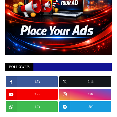
FOLLOW US
1.5k
3.1k
2.7k
1.8k
1.2k
500