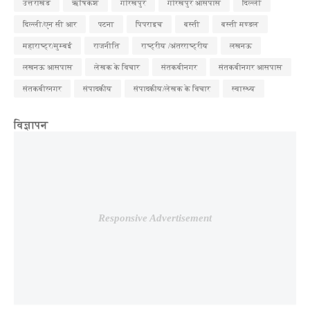
उत्तराखंड
ऋषिकेश
गोरखपुर
गोरखपुर आसपास
दिल्ली
दिल्ली/एन सी आर
पटना
पिपराइच
बस्ती
बस्ती मण्डल
महाराष्ट्र/मुम्बई
राजनीति
राष्ट्रीय /अंतरराष्ट्रीय
लखनऊ
लखनऊ आसपास
लेखक के विचार
संतकबीनगर
संतकबीनगर आसपास
संतकबीरनगर
संपादकीय
संपादकीय/लेखक के विचार
स्वास्थ्य
विज्ञापन
Responsive Advertisement