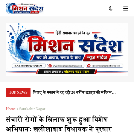
रंभ, 1.10 करोड़
किराए के मकान में रह रही 20 वर्षीय छात्रा की संदिग्ध
यूप
TOP NEWS
यता
परिस्थितियों में मौत, पुलिस हर पहलू की कर रही जांच
नही
Home
Santkabir Nagar
संचारी रोगों के खिलाफ शुरू हुआ विशेष
अभियान: खलीलाबाद विधायक ने प्रचार