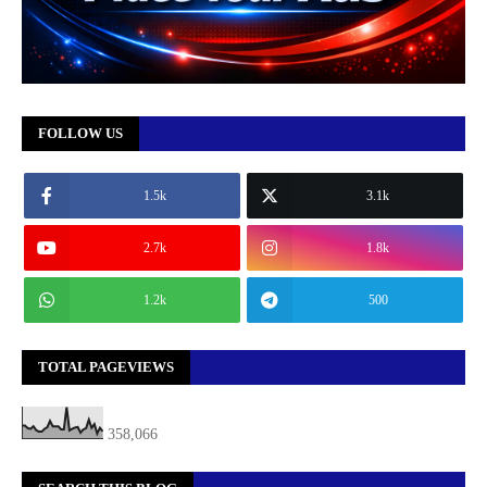
FOLLOW US
1.5k
3.1k
2.7k
1.8k
1.2k
500
TOTAL PAGEVIEWS
358,066