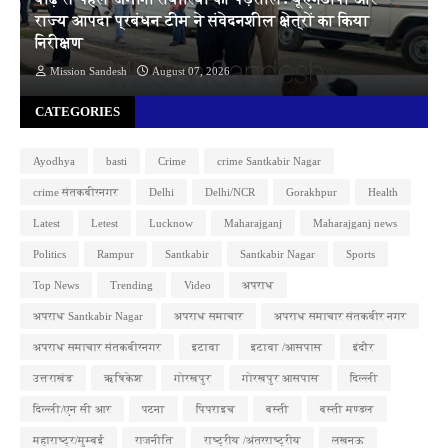
राज्य आपदा प्रबंधन टीम ने संवेदनशील क्षेत्रों का किया
निरीक्षण
Mission Sandesh
August 07, 2026
CATEGORIES
Ayodhya
basti
Crime
crime Santkabir Nagar
crime संतकबीरनगर
Delhi
Delhi/NCR
Gorakhpur
Health
Latest
Letest
Lucknow
Maharajganj
Maharajganj news
Politics
Rampur
Santkabir
Santkabir Nagar
Sports
Top News
Trending
Video
अपराध
अपराध Santkabir Nagar
अपराध समाचार
अपराध समाचार संतकबीर नगर
अपराध समाचार संतकबीरनगर
इटावा
इटावा /आसपास
इंदौर
उत्तराखंड
ऋषिकेश
गोरखपुर
गोरखपुर आसपास
दिल्ली
दिल्ली/एन सी आर
पटना
पिपराइच
बस्ती
बस्ती मण्डल
महाराष्ट्र/मुम्बई
राजनीति
राष्ट्रीय /अंतरराष्ट्रीय
लखनऊ