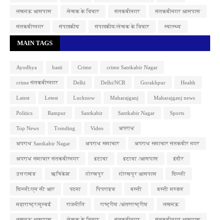
लखनऊ आसपास
लेखक के विचार
संतकबीनगर
संतकबीनगर आसपास
संतकबीरनगर
संपादकीय
संपादकीय/लेखक के विचार
स्वास्थ्य
MAIN TAGS
Ayodhya
basti
Crime
crime Santkabir Nagar
crime संतकबीरनगर
Delhi
Delhi/NCR
Gorakhpur
Health
Latest
Letest
Lucknow
Maharajganj
Maharajganj news
Politics
Rampur
Santkabir
Santkabir Nagar
Sports
Top News
Trending
Video
अपराध
अपराध Santkabir Nagar
अपराध समाचार
अपराध समाचार संतकबीर नगर
अपराध समाचार संतकबीरनगर
इटावा
इटावा /आसपास
इंदौर
उत्तराखंड
ऋषिकेश
गोरखपुर
गोरखपुर आसपास
दिल्ली
दिल्ली/एन सी आर
पटना
पिपराइच
बस्ती
बस्ती मण्डल
महाराष्ट्र/मुम्बई
राजनीति
राष्ट्रीय /अंतरराष्ट्रीय
लखनऊ
लखनऊ आसपास
लेखक के विचार
संतकबीनगर
संतकबीनगर आसपास