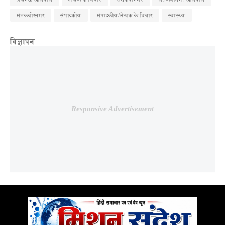
संतकबीरनगर
संपादकीय
संपादकीय/लेखक के विचार
स्वास्थ्य
विज्ञापन
Responsive Advertisement