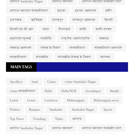
अपराध Santkabir Nagar
अपराध समाचार
अपराध समाचार संतकबीर नगर
अपराध समाचार संतकबीरनगर
इटावा
इटावा /आसपास
इंदौर
उत्तराखंड
ऋषिकेश
गोरखपुर
गोरखपुर आसपास
दिल्ली
दिल्ली/एन सी आर
पटना
पिपराइच
बस्ती
बस्ती मण्डल
महाराष्ट्र/मुम्बई
राजनीति
राष्ट्रीय /अंतरराष्ट्रीय
लखनऊ
लखनऊ आसपास
लेखक के विचार
संतकबीनगर
संतकबीनगर आसपास
संतकबीरनगर
संपादकीय
संपादकीय/लेखक के विचार
स्वास्थ्य
MAIN TAGS
Ayodhya
basti
Crime
crime Santkabir Nagar
crime संतकबीरनगर
Delhi
Delhi/NCR
Gorakhpur
Health
Latest
Letest
Lucknow
Maharajganj
Maharajganj news
Politics
Rampur
Santkabir
Santkabir Nagar
Sports
Top News
Trending
Video
अपराध
अपराध Santkabir Nagar
अपराध समाचार
अपराध समाचार संतकबीर नगर