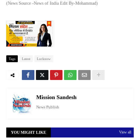
(News Source -News of India Edit By-Mohammad)
Tags
Latest
Lucknow
Mission Sandesh
News Publish
YOU MIGHT LIKE
View all