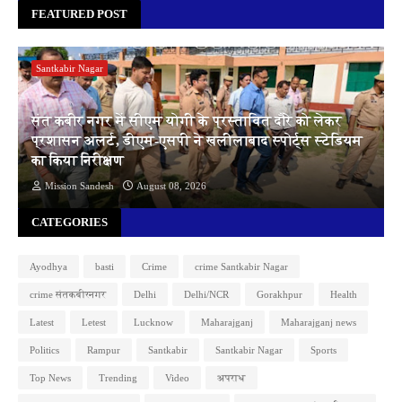
FEATURED POST
Santkabir Nagar
संत कबीर नगर में सीएम योगी के प्रस्तावित दौरे को लेकर
प्रशासन अलर्ट, डीएम-एसपी ने खलीलाबाद स्पोर्ट्स स्टेडियम
का किया निरीक्षण
Mission Sandesh
August 08, 2026
CATEGORIES
Ayodhya
basti
Crime
crime Santkabir Nagar
crime संतकबीरनगर
Delhi
Delhi/NCR
Gorakhpur
Health
Latest
Letest
Lucknow
Maharajganj
Maharajganj news
Politics
Rampur
Santkabir
Santkabir Nagar
Sports
Top News
Trending
Video
अपराध