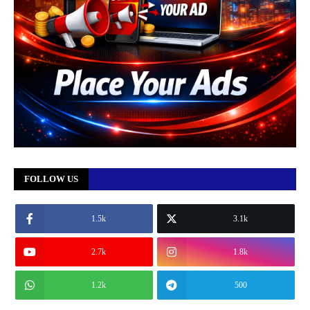
FOLLOW US
1.5k
3.1k
2.7k
1.8k
1.2k
500