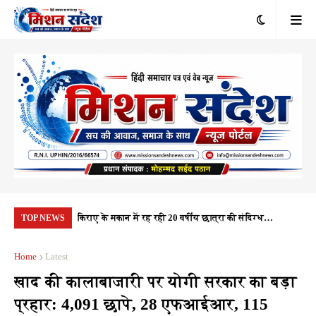
रंभ, 1.10 करोड़
किराए के मकान में रह रही 20 वर्षीय छात्रा की संदिग्ध
यूप
TOP NEWS
यता
परिस्थितियों में मौत, पुलिस हर पहलू की कर रही जांच
नही
Home
Latest
खाद की कालाबाजारी पर योगी सरकार का बड़ा
प्रहार: 4,091 छापे, 28 एफआईआर, 115