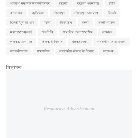
अपराध समाचार संतकबीरनगर
इटावा
इटावा /आसपास
इंदौर
उत्तराखंड
ऋषिकेश
गोरखपुर
गोरखपुर आसपास
दिल्ली
दिल्ली/एन सी आर
पटना
पिपराइच
बस्ती
बस्ती मण्डल
महाराष्ट्र/मुम्बई
राजनीति
राष्ट्रीय /अंतरराष्ट्रीय
लखनऊ
लखनऊ आसपास
लेखक के विचार
संतकबीनगर
संतकबीनगर आसपास
संतकबीरनगर
संपादकीय
संपादकीय/लेखक के विचार
स्वास्थ्य
विज्ञापन
Responsive Advertisement