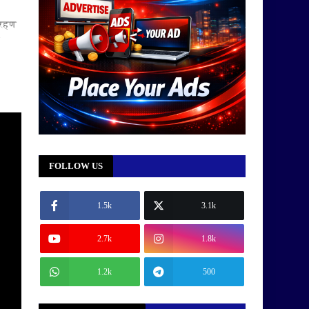
्रहण
FOLLOW US
1.5k
3.1k
2.7k
1.8k
1.2k
500