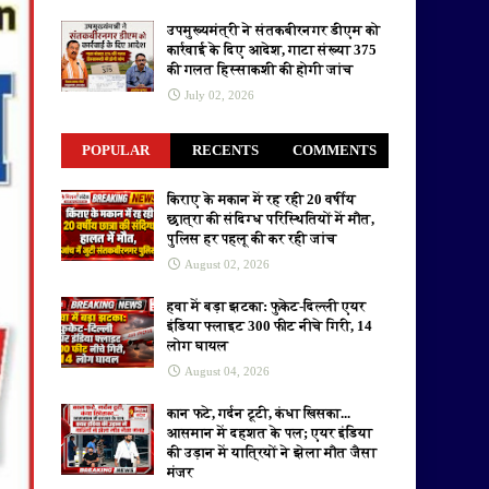
उपमुख्यमंत्री ने संतकबीरनगर डीएम को
कार्रवाई के दिए आदेश, गाटा संख्या 375
की गलत हिस्साकशी की होगी जांच
July 02, 2026
POPULAR
RECENTS
COMMENTS
किराए के मकान में रह रही 20 वर्षीय
छात्रा की संदिग्ध परिस्थितियों में मौत,
पुलिस हर पहलू की कर रही जांच
August 02, 2026
हवा में बड़ा झटका: फुकेट-दिल्ली एयर
इंडिया फ्लाइट 300 फीट नीचे गिरी, 14
लोग घायल
August 04, 2026
कान फटे, गर्दन टूटी, कंधा खिसका...
आसमान में दहशत के पल; एयर इंडिया
की उड़ान में यात्रियों ने झेला मौत जैसा
मंजर